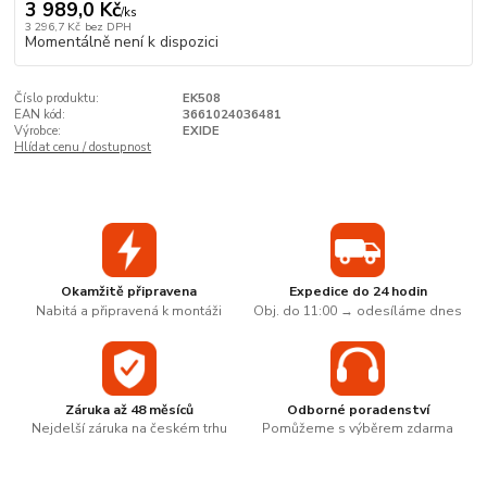
3 989,0 Kč
/
ks
3 296,7 Kč
bez DPH
Momentálně není k dispozici
Číslo produktu:
EK508
EAN kód:
3661024036481
Výrobce:
EXIDE
Hlídat cenu / dostupnost
Okamžitě připravena
Expedice do 24 hodin
Nabitá a připravená k montáži
Obj. do 11:00 → odesíláme dnes
Záruka až 48 měsíců
Odborné poradenství
Nejdelší záruka na českém trhu
Pomůžeme s výběrem zdarma