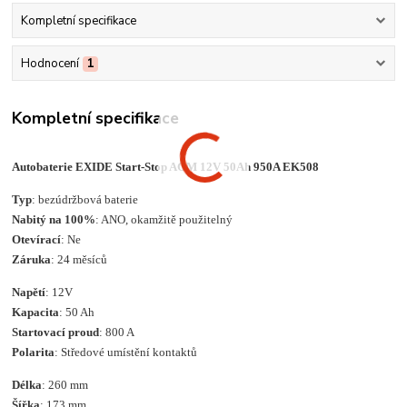
Kompletní specifikace
Hodnocení
1
Kompletní specifikace
Autobaterie EXIDE Start-Stop AGM 12V 50Ah 950A EK508
Typ
: bezúdržbová baterie
Nabitý na 100%
: ANO, okamžitě použitelný
Otevírací
: Ne
Záruka
: 24 měsíců
Napětí
: 12V
Kapacita
: 50 Ah
Startovací proud
: 800 A
Polarita
: Středové umístění kontaktů
Délka
: 260 mm
Šířka
: 173 mm