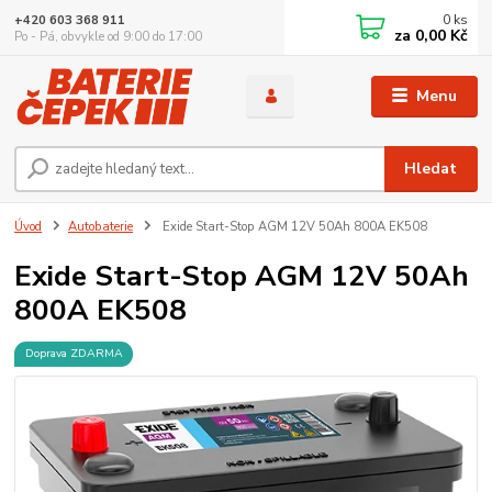
0
ks
+420 603 368 911
za
0,00 Kč
Po - Pá, obvykle od 9:00 do 17:00
Menu
Hledat
Úvod
Autobaterie
Exide Start-Stop AGM 12V 50Ah 800A EK508
Exide Start-Stop AGM 12V 50Ah
800A EK508
Doprava ZDARMA