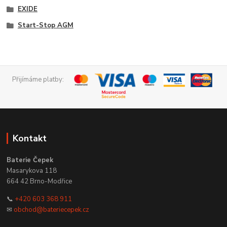
EXIDE
Start-Stop AGM
Přijímáme platby:
Kontakt
Baterie Čepek
Masarykova 118
664 42 Brno-Modřice
📞
+420 603 368 911
✉
obchod@bateriecepek.cz