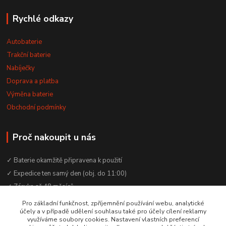
Rychlé odkazy
Autobaterie
Trakční baterie
Nabíječky
Doprava a platba
Výměna baterie
Obchodní podmínky
Proč nakoupit u nás
✓ Baterie okamžitě připravena k použití
✓ Expedice ten samý den (obj. do 11:00)
✓ Záruka až 48 měsíců
✓ Odborné poradenství zdarma
Pro základní funkčnost, zpříjemnění používání webu, analytické
účely a v případě udělení souhlasu také pro účely cílení reklamy
✓ Česká rodinná firma od 2012
využíváme soubory cookies. Nastavení vlastních preferencí
✓ YouTube kanál s návody a testy baterií