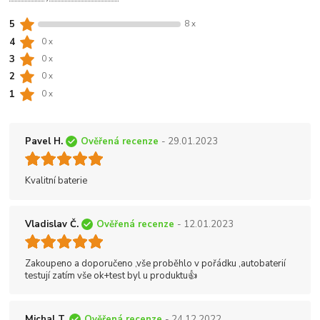
5
8 x
4
0 x
3
0 x
2
0 x
1
0 x
Pavel H.
Ověřená recenze
- 29.01.2023
Kvalitní baterie
Vladislav Č.
Ověřená recenze
- 12.01.2023
Zakoupeno a doporučeno ,vše proběhlo v pořádku ,autobaterií
testují zatím vše ok+test byl u produktu👍
Michal T.
Ověřená recenze
- 24.12.2022