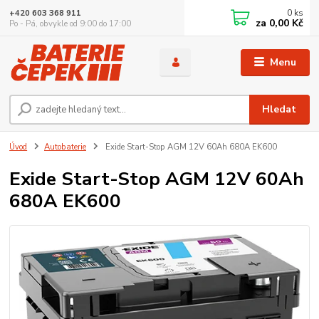
0
ks
+420 603 368 911
za
0,00 Kč
Po - Pá, obvykle od 9:00 do 17:00
Menu
Hledat
Úvod
Autobaterie
Exide Start-Stop AGM 12V 60Ah 680A EK600
Exide Start-Stop AGM 12V 60Ah
680A EK600