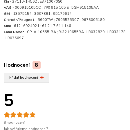
Kia
- 37110-1H562 ; E3710070S0
VAG
- 000915105CC ; 7P0 915 105 E ; 5GM915105AA
GM
- 13575154 ; 3637881 ; 95179614
Citroën/Peugeot
- 5600TW ; 7905525307 ; 9678006180
Mini
- 61216924021 ; 61 21 7 611 146
Land Rover
- CPLA-10655-BA ; BJ3210655BA ; LR032820 ; LR033178
; LR076697
Hodnocení
8
Přidat hodnocení
5
8 hodnocení
Jak ověřujeme hodnocení?