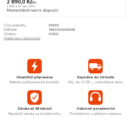
2 890,0 Kč
/
ks
2 388,4 Kč
bez DPH
Momentálně není k dispozici
Číslo produktu:
EK600
EAN kód:
3661024036498
Výrobce:
EXIDE
Hlídat cenu / dostupnost
Okamžitě připravena
Expedice do 24 hodin
Nabitá a připravená k montáži
Obj. do 11:00 → odesíláme dnes
Záruka až 48 měsíců
Odborné poradenství
Nejdelší záruka na českém trhu
Pomůžeme s výběrem zdarma