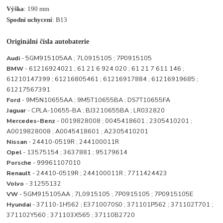
Výška
: 190 mm
Spodní uchycení
: B13
Originální čísla autobaterie
Audi
- 5GM915105AA ; 7L0915105 ; 7P0915105
BMW
- 61216924021 ; 61 21 6 924 020 ; 61 21 7 611 146 ;
61210147399 ; 61216805461 ; 61216917884 ; 61216919685 ;
61217567391
Ford
- 9M5N10655AA ; 9M5T10655BA ; DS7T10655FA
Jaguar
- CPLA-10655-BA ; BJ3210655BA ; LR032820
Mercedes-Benz
- 0019828008 ; 0045418601 ; 2305410201 ;
A0019828008 ; A0045418601 ; A2305410201
Nissan
- 24410-0519R ; 244100011R
Opel
- 13575154 ; 3637881 ; 95179614
Porsche
- 99961107010
Renault
- 24410-0519R ; 244100011R ; 7711424423
Volvo
- 31255132
VW
- 5GM915105AA ; 7L0915105 ; 7P0915105 ; 7P0915105E
Hyundai
- 37110-1H562 ; E3710070S0 ; 371101P562 ; 371102T701 ;
371102Y560 ; 371103X565 ; 37110B2720