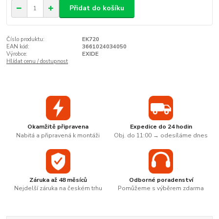
Přidat do košíku
Číslo produktu:
EK720
EAN kód:
3661024034050
Výrobce:
EXIDE
Hlídat cenu / dostupnost
Okamžitě připravena
Expedice do 24 hodin
Nabitá a připravená k montáži
Obj. do 11:00 → odesíláme dnes
Záruka až 48 měsíců
Odborné poradenství
Nejdelší záruka na českém trhu
Pomůžeme s výběrem zdarma