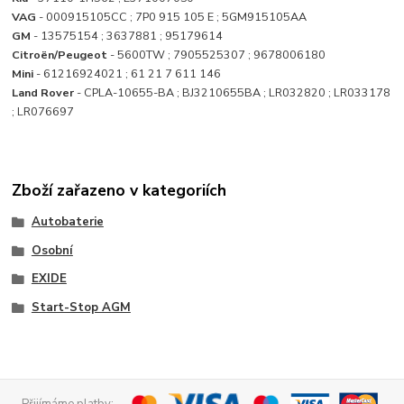
VAG
- 000915105CC ; 7P0 915 105 E ; 5GM915105AA
GM
- 13575154 ; 3637881 ; 95179614
Citroën/Peugeot
- 5600TW ; 7905525307 ; 9678006180
Mini
- 61216924021 ; 61 21 7 611 146
Land Rover
- CPLA-10655-BA ; BJ3210655BA ; LR032820 ; LR033178
; LR076697
Zboží zařazeno v kategoriích
Autobaterie
Osobní
EXIDE
Start-Stop AGM