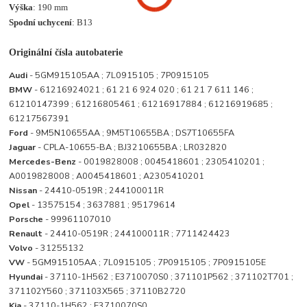
Výška
: 190 mm
Spodní uchycení
: B13
Originální čísla autobaterie
Audi
- 5GM915105AA ; 7L0915105 ; 7P0915105
BMW
- 61216924021 ; 61 21 6 924 020 ; 61 21 7 611 146 ;
61210147399 ; 61216805461 ; 61216917884 ; 61216919685 ;
61217567391
Ford
- 9M5N10655AA ; 9M5T10655BA ; DS7T10655FA
Jaguar
- CPLA-10655-BA ; BJ3210655BA ; LR032820
Mercedes-Benz
- 0019828008 ; 0045418601 ; 2305410201 ;
A0019828008 ; A0045418601 ; A2305410201
Nissan
- 24410-0519R ; 244100011R
Opel
- 13575154 ; 3637881 ; 95179614
Porsche
- 99961107010
Renault
- 24410-0519R ; 244100011R ; 7711424423
Volvo
- 31255132
VW
- 5GM915105AA ; 7L0915105 ; 7P0915105 ; 7P0915105E
Hyundai
- 37110-1H562 ; E3710070S0 ; 371101P562 ; 371102T701 ;
371102Y560 ; 371103X565 ; 37110B2720
Kia
- 37110-1H562 ; E3710070S0