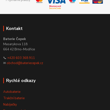
Přijímáme platby:
Kontakt
Baterie Čepek
Masarykova 118
664 42 Brno-Modřice
📞
+420 603 368 911
✉
obchod@bateriecepek.cz
Rychlé odkazy
Autobaterie
Trakční baterie
Nabíječky