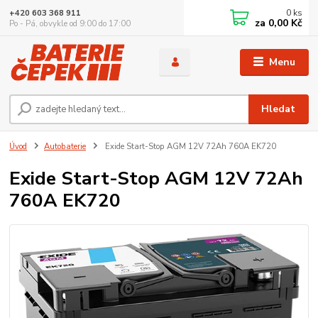
0
ks
+420 603 368 911
za
0,00 Kč
Po - Pá, obvykle od 9:00 do 17:00
Menu
Hledat
Úvod
Autobaterie
Exide Start-Stop AGM 12V 72Ah 760A EK720
Exide Start-Stop AGM 12V 72Ah
760A EK720