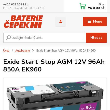
0
ks
+420 603 368 911
za
0,00 Kč
Po - Pá, obvykle od 9:00 do 17:00
Menu
Hledat
Úvod
Autobaterie
Exide Start-Stop AGM 12V 96Ah 850A EK960
Exide Start-Stop AGM 12V 96Ah
850A EK960