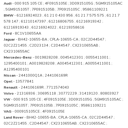
Audi
- 000 915 105 CE ; 4F0915105E ; 3D0915105G ; 5GM915105AC
; 5GM915105T ; 7P0915105B ; 7P0915105C ; 95861109221
BMW
- 61216924023 ; 61 21 0 430 956 ; 61 21 7 575 575 ; 61 21 7
578 147 ; 61210147397 ; 61216806755 ; 61216919342 ;
61216919343 ; 61216924022 ; 61219358616
Ford
- 8C1V10655AA
Jaguar
- BH42-10655-BA ; CPLA-10655-CA ; 02C2D44547 ;
02C2Z21455 ; C2D23134 ; C2D44547 ; CX2310655AB ;
CX2310655AC
Mercedes-Benz
- 0019828208 ; 0045412301 ; 0055411001 ;
1295400101 ; A0019828208 ; A0045412301 ; A0055411001 ;
A1295400101
Nissan
- 2441000Q1A ; 244106169R
Opel
- 13577841
Renault
- 244106169R ; 7711574043
Volvo
- 21316936 ; 30695118 ; 30772229 ; 31419120 ; 80803927
VW
- 000 915 105 CE ; 4F0915105E ; 3D0915105G ; 5GM915105AC ;
5GM915105T ; 7P0915105B ; 7P0915105C ; 95861109221
VAG
- 000915105CE ; 4F0915105E
Land Rover
- BH42-10655-BA ; CPLA-10655-CA ; 02C2D44547 ;
02C2Z21455 ; C2D44547 ; CX2310655AB ; CX2310655AC ;