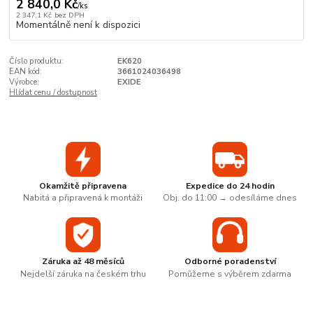
2 840,0 Kč
/
ks
2 347,1 Kč
bez DPH
Momentálně není k dispozici
Číslo produktu:
EK620
EAN kód:
3661024036498
Výrobce:
EXIDE
Hlídat cenu / dostupnost
Okamžitě připravena
Expedice do 24 hodin
Nabitá a připravená k montáži
Obj. do 11:00 → odesíláme dnes
Záruka až 48 měsíců
Odborné poradenství
Nejdelší záruka na českém trhu
Pomůžeme s výběrem zdarma