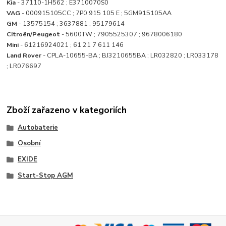
Kia
- 37110-1H562 ; E3710070S0
VAG
- 000915105CC ; 7P0 915 105 E ; 5GM915105AA
GM
- 13575154 ; 3637881 ; 95179614
Citroën/Peugeot
- 5600TW ; 7905525307 ; 9678006180
Mini
- 61216924021 ; 61 21 7 611 146
Land Rover
- CPLA-10655-BA ; BJ3210655BA ; LR032820 ; LR033178
; LR076697
Zboží zařazeno v kategoriích
Autobaterie
Osobní
EXIDE
Start-Stop AGM