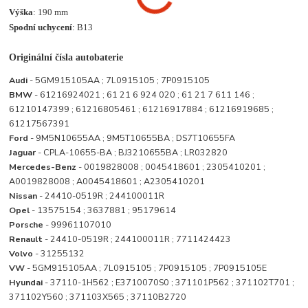
Výška
: 190 mm
Spodní uchycení
: B13
Originální čísla autobaterie
Audi
- 5GM915105AA ; 7L0915105 ; 7P0915105
BMW
- 61216924021 ; 61 21 6 924 020 ; 61 21 7 611 146 ;
61210147399 ; 61216805461 ; 61216917884 ; 61216919685 ;
61217567391
Ford
- 9M5N10655AA ; 9M5T10655BA ; DS7T10655FA
Jaguar
- CPLA-10655-BA ; BJ3210655BA ; LR032820
Mercedes-Benz
- 0019828008 ; 0045418601 ; 2305410201 ;
A0019828008 ; A0045418601 ; A2305410201
Nissan
- 24410-0519R ; 244100011R
Opel
- 13575154 ; 3637881 ; 95179614
Porsche
- 99961107010
Renault
- 24410-0519R ; 244100011R ; 7711424423
Volvo
- 31255132
VW
- 5GM915105AA ; 7L0915105 ; 7P0915105 ; 7P0915105E
Hyundai
- 37110-1H562 ; E3710070S0 ; 371101P562 ; 371102T701 ;
371102Y560 ; 371103X565 ; 37110B2720