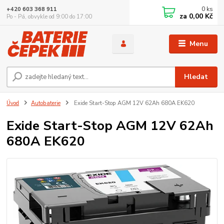
0
ks
+420 603 368 911
za
0,00 Kč
Po - Pá, obvykle od 9:00 do 17:00
Menu
Hledat
Úvod
Autobaterie
Exide Start-Stop AGM 12V 62Ah 680A EK620
Exide Start-Stop AGM 12V 62Ah
680A EK620