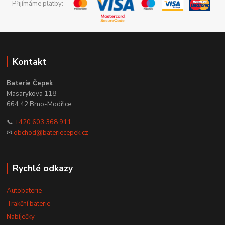
Přijímáme platby:
Kontakt
Baterie Čepek
Masarykova 118
664 42 Brno-Modřice
📞
+420 603 368 911
✉
obchod@bateriecepek.cz
Rychlé odkazy
Autobaterie
Trakční baterie
Nabíječky