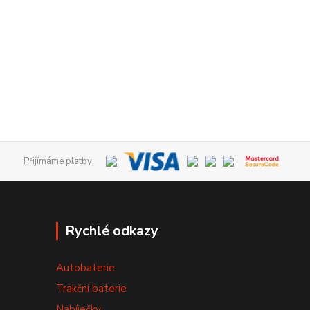
Přijímáme platby:
Rychlé odkazy
Autobaterie
Trakční baterie
Nabíječky