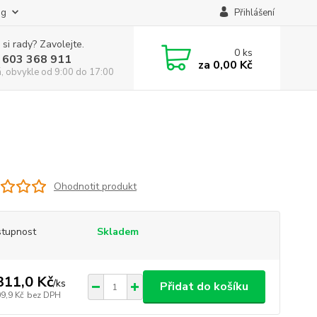
og
Přihlášení
 si rady? Zavolejte.
0
ks
 603 368 911
za
0,00 Kč
á, obvykle od 9:00 do 17:00
Ohodnotit produkt
tupnost
Skladem
311,0 Kč
/
ks
Přidat do košíku
9,9 Kč
bez DPH