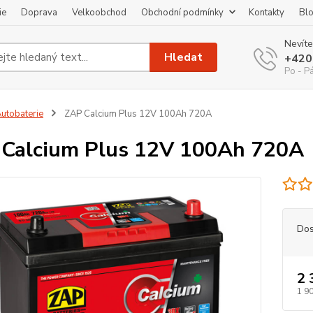
ie
Doprava
Velkoobchod
Obchodní podmínky
Kontakty
Bl
Nevíte
Hledat
+420
Po - P
utobaterie
ZAP Calcium Plus 12V 100Ah 720A
Calcium Plus 12V 100Ah 720A
Dos
2 
1 90