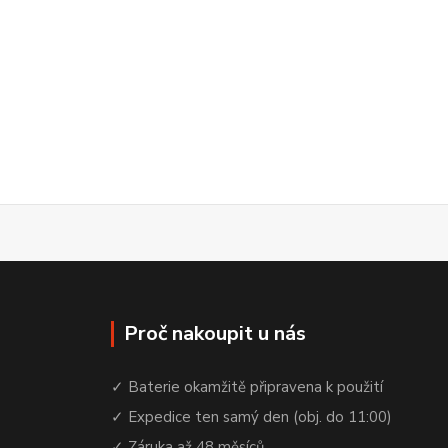
Proč nakoupit u nás
✓ Baterie okamžitě připravena k použití
✓ Expedice ten samý den (obj. do 11:00)
✓ Záruka až 48 měsíců