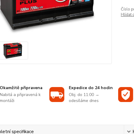
Číslo p
Hlídat 
Okamžitě připravena
Expedice do 24 hodin
Nabitá a připravená k
Obj. do 11:00 →
montáži
odesíláme dnes
etní specifikace