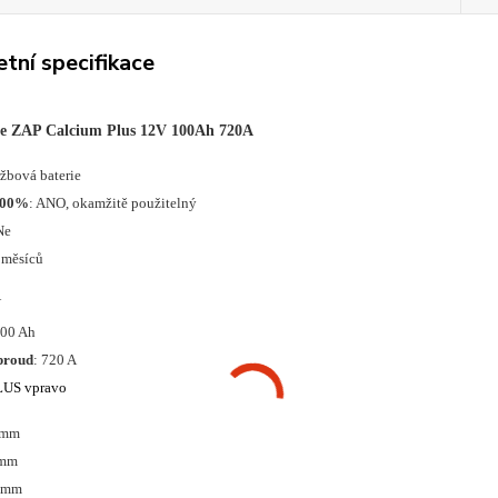
tní specifikace
ie ZAP Calcium Plus 12V 100Ah 720A
ržbová baterie
100%
: ANO, okamžitě použitelný
Ne
 měsíců
V
100 Ah
proud
: 720 A
LUS vpravo
 mm
 mm
0 mm