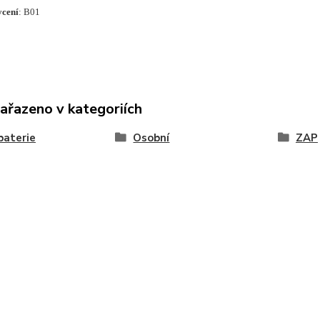
ycení
: B01
zařazeno v kategoriích
baterie
Osobní
ZAP