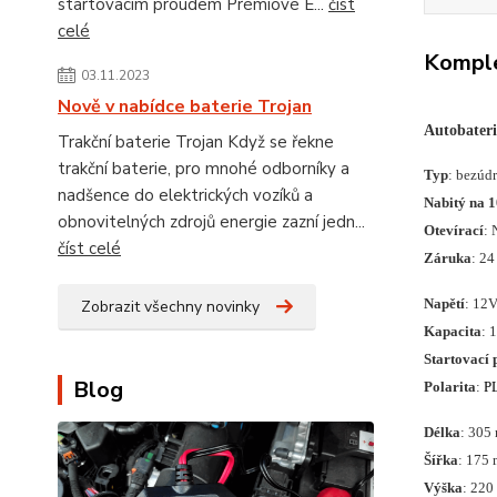
startovacím proudem Prémiové E...
číst
celé
Komple
03.11.2023
Nově v nabídce baterie Trojan
Autobater
Trakční baterie Trojan Když se řekne
trakční baterie, pro mnohé odborníky a
Typ
: bezúd
nadšence do elektrických vozíků a
Nabitý na 
obnovitelných zdrojů energie zazní jedn...
Otevírací
: 
číst celé
Záruka
: 24
Napětí
: 12
Zobrazit všechny novinky
Kapacita
: 
Startovací 
Blog
Polarita
:
P
Délka
: 305
Šířka
: 175
Výška
: 22