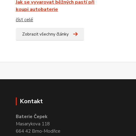
Jak se vyvarovat běžných pastí při
koupi autobaterie
číst celé
Zobrazit všechny články
Kontakt
Baterie Čepek
Masarykova 118
664 42 Brno-Modřice