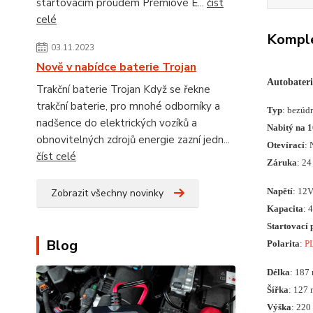
startovacím proudem Prémiové E...
číst
celé
Komple
03.11.2023
Nově v nabídce baterie Trojan
Autobater
Trakční baterie Trojan Když se řekne
trakční baterie, pro mnohé odborníky a
Typ
: bezúd
nadšence do elektrických vozíků a
Nabitý na 
obnovitelných zdrojů energie zazní jedn...
Otevírací
: 
číst celé
Záruka
: 24
Napětí
: 12
Zobrazit všechny novinky
Kapacita
: 
Startovací 
Blog
Polarita
:
P
Délka
: 187
Šířka
: 127
Výška
: 22