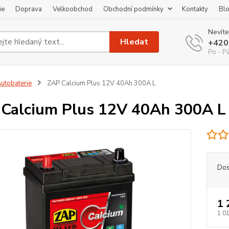
ie
Doprava
Velkoobchod
Obchodní podmínky
Kontakty
Bl
Nevíte
Hledat
+420
Po - P
utobaterie
ZAP Calcium Plus 12V 40Ah 300A L
Calcium Plus 12V 40Ah 300A L
Dos
1 
1 01