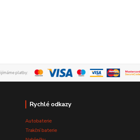
řijímáme platby:
Rychlé odkazy
Autobaterie
Trakční baterie
Nabíječky