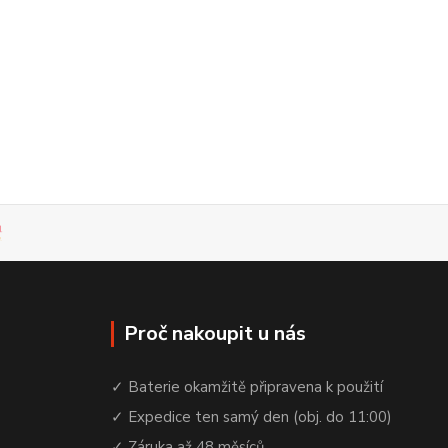
Proč nakoupit u nás
✓ Baterie okamžitě připravena k použití
✓ Expedice ten samý den (obj. do 11:00)
✓ Záruka až 48 měsíců