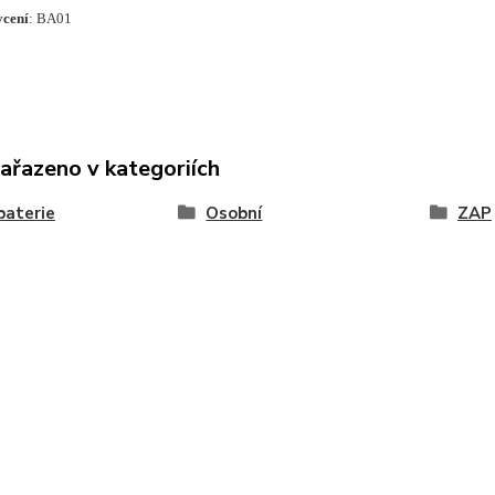
ycení
: BA01
zařazeno v kategoriích
baterie
Osobní
ZAP