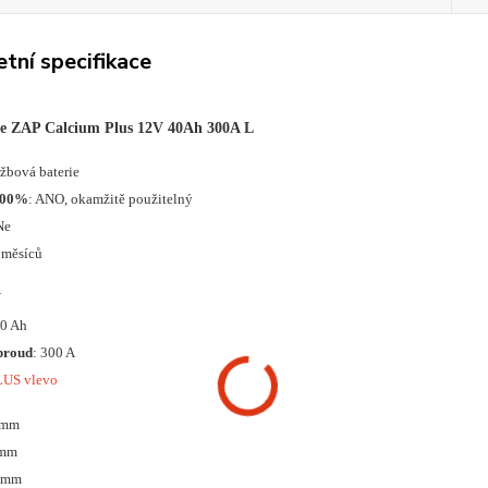
tní specifikace
ie ZAP Calcium Plus 12V 40Ah 300A L
ržbová baterie
100%
: ANO, okamžitě použitelný
Ne
 měsíců
V
40 Ah
proud
: 300 A
LUS vlevo
 mm
 mm
0 mm