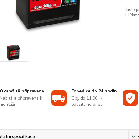
Číslo p
Hlídat 
Okamžitě připravena
Expedice do 24 hodin
Nabitá a připravená k
Obj. do 11:00 →
montáži
odesíláme dnes
etní specifikace