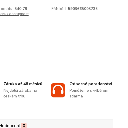
roduktu:
540 79
EAN kód:
5903665003735
cenu / dostupnost
Záruka až 48 měsíců
Odborné poradenství
Nejdelší záruka na
Pomůžeme s výběrem
českém trhu
zdarma
Hodnocení
0