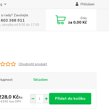
og
Přihlášení
 si rady? Zavolejte.
0
ks
 603 368 911
za
0,00 Kč
á, obvykle od 9:00 do 17:00
Ohodnotit produkt
tupnost
Skladem
228,0 Kč
/
ks
Přidat do košíku
4,9 Kč
bez DPH