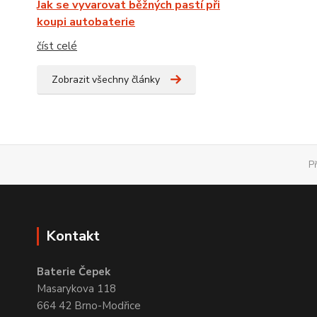
Jak se vyvarovat běžných pastí při
koupi autobaterie
číst celé
Zobrazit všechny články
P
Kontakt
Baterie Čepek
Masarykova 118
664 42 Brno-Modřice