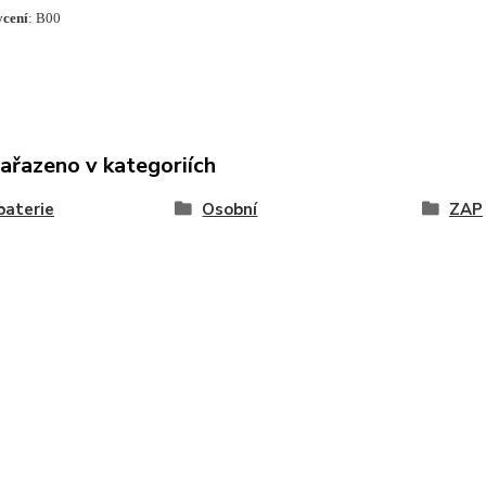
ycení
: B00
zařazeno v kategoriích
baterie
Osobní
ZAP