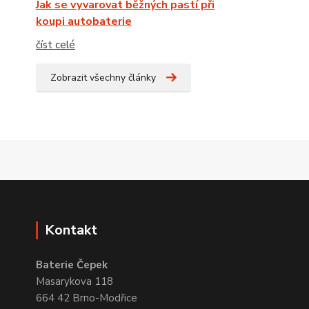
Jak se vyvarovat běžných pastí při
koupi autobaterie
číst celé
Zobrazit všechny články
Kontakt
Baterie Čepek
Masarykova 118
664 42 Brno-Modřice