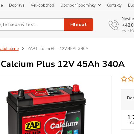
ie
Doprava
Velkoobchod
Obchodní podmínky
Kontakty
Bl
Nevíte
Hledat
+420
Po - P
utobaterie
ZAP Calcium Plus 12V 45Ah 340A
Calcium Plus 12V 45Ah 340A
Dos
1 
1 04