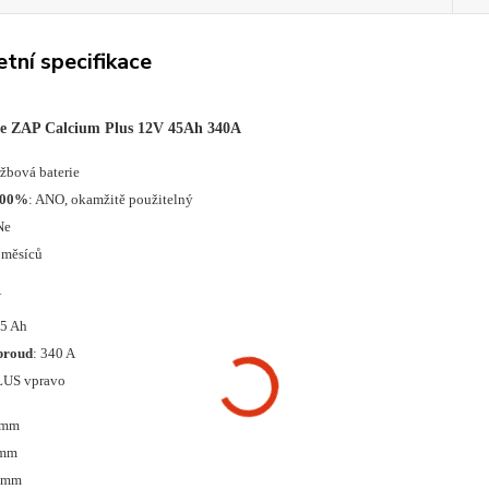
tní specifikace
ie ZAP Calcium Plus 12V 45Ah 340A
ržbová baterie
100%
: ANO, okamžitě použitelný
Ne
 měsíců
V
45 Ah
proud
: 340 A
LUS vpravo
 mm
 mm
0 mm