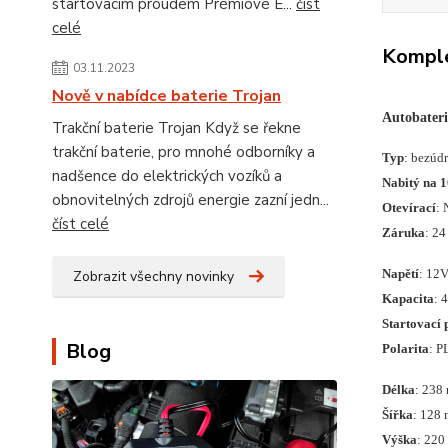
startovacím proudem Prémiové E...
číst
celé
Komple
03.11.2023
Nově v nabídce baterie Trojan
Autobater
Trakční baterie Trojan Když se řekne
trakční baterie, pro mnohé odborníky a
Typ
: bezúd
nadšence do elektrických vozíků a
Nabitý na 
obnovitelných zdrojů energie zazní jedn...
Otevírací
: 
číst celé
Záruka
: 24
Napětí
: 12
Zobrazit všechny novinky
Kapacita
: 
Startovací 
Blog
Polarita
: P
Délka
: 238
Šířka
: 128
Výška
: 22