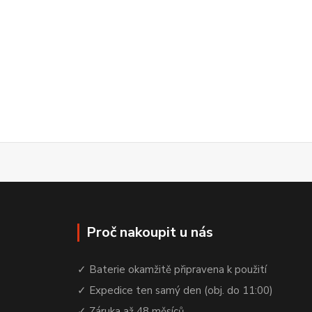
Proč nakoupit u nás
✓ Baterie okamžitě připravena k použití
✓ Expedice ten samý den (obj. do 11:00)
✓ Záruka až 48 měsíců