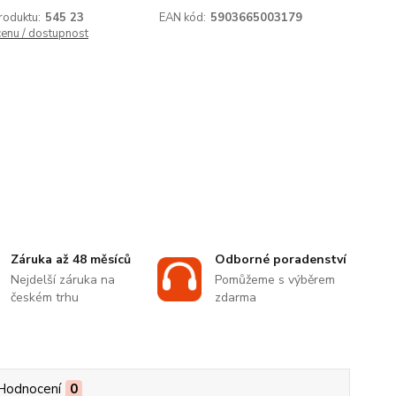
roduktu:
545 23
EAN kód:
5903665003179
cenu / dostupnost
Záruka až 48 měsíců
Odborné poradenství
Nejdelší záruka na
Pomůžeme s výběrem
českém trhu
zdarma
Hodnocení
0