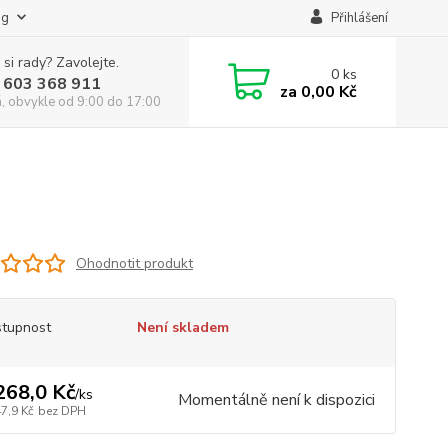
og
Přihlášení
 si rady? Zavolejte.
0
ks
 603 368 911
za
0,00 Kč
á, obvykle od 9:00 do 17:00
Ohodnotit produkt
tupnost
Není skladem
268,0 Kč
/
ks
Momentálně není k dispozici
7,9 Kč
bez DPH