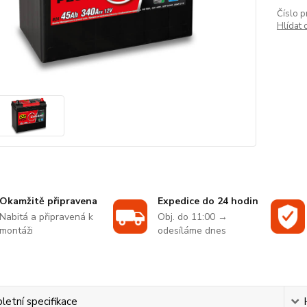
Číslo p
Hlídat 
Okamžitě připravena
Expedice do 24 hodin
Nabitá a připravená k
Obj. do 11:00 →
montáži
odesíláme dnes
etní specifikace