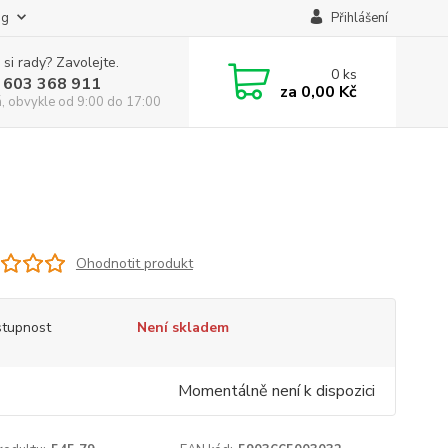
og
Přihlášení
 si rady? Zavolejte.
0
ks
 603 368 911
za
0,00 Kč
á, obvykle od 9:00 do 17:00
Ohodnotit produkt
tupnost
Není skladem
Momentálně není k dispozici