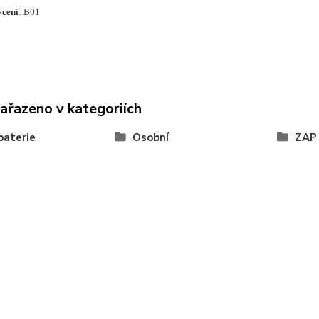
ycení
: B01
zařazeno v kategoriích
baterie
Osobní
ZAP