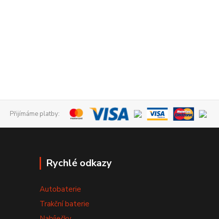
Přijímáme platby:
Rychlé odkazy
Autobaterie
Trakční baterie
Nabíječky