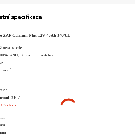
tní specifikace
ie ZAP Calcium Plus 12V 45Ah 340A L
ržbová baterie
100%
: ANO, okamžitě použitelný
Ne
 měsíců
V
45 Ah
proud
: 340 A
LUS vlevo
 mm
 mm
0 mm