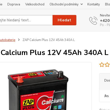
ie
Doprava
Velkoobchod
Obchodní podmínky
Kontakty
Bl
Nevíte
Hledat
+420
Po - P
utobaterie
ZAP Calcium Plus 12V 45Ah 340A L
Calcium Plus 12V 45Ah 340A L
Dos
/
ks