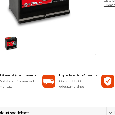
Číslo p
Hlídat 
Okamžitě připravena
Expedice do 24 hodin
Nabitá a připravená k
Obj. do 11:00 →
montáži
odesíláme dnes
etní specifikace