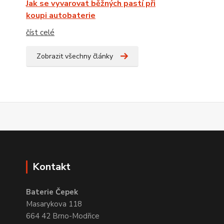
Jak se vyvarovat běžných pastí při
koupi autobaterie
číst celé
Zobrazit všechny články
Kontakt
Baterie Čepek
Masarykova 118
664 42 Brno-Modřice