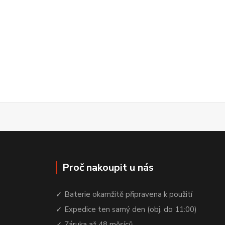
Proč nakoupit u nás
✓ Baterie okamžitě připravena k použití
✓ Expedice ten samý den (obj. do 11:00)
✓ Záruka až 48 měsíců