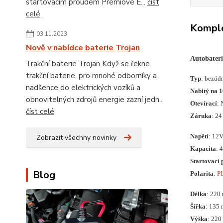
startovacím proudem Prémiové E...
číst
celé
Komple
03.11.2023
Nově v nabídce baterie Trojan
Autobater
Trakční baterie Trojan Když se řekne
trakční baterie, pro mnohé odborníky a
Typ
: bezúd
nadšence do elektrických vozíků a
Nabitý na 
obnovitelných zdrojů energie zazní jedn...
Otevírací
: 
číst celé
Záruka
: 24
Napětí
: 12
Zobrazit všechny novinky
Kapacita
: 
Startovací 
Blog
Polarita
:
P
Délka
: 220
Šířka
: 135
Výška
: 22