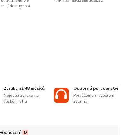
roduktu:
545 79
EAN kód:
5903665003032
cenu / dostupnost
Záruka až 48 měsíců
Odborné poradenství
Nejdelší záruka na
Pomůžeme s výběrem
českém trhu
zdarma
Hodnocení
0