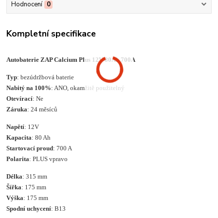
Hodnocení
0
Kompletní specifikace
Autobaterie ZAP Calcium Plus 12V 80Ah 700A
Typ
: bezúdržbová baterie
Nabitý na 100%
: ANO, okamžitě použitelný
Otevírací
: Ne
Záruka
: 24 měsíců
Napětí
: 12V
Kapacita
: 80 Ah
Startovací proud
: 700 A
Polarita
: PLUS vpravo
Délka
: 315 mm
Šířka
: 175 mm
Výška
: 175 mm
Spodní uchycení
: B13