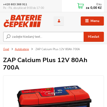
0
ks
+420 603 368 911
za
0,00 Kč
Po - Pá, obvykle od 9:00 do 17:00
Menu
Hledat
Úvod
Autobaterie
ZAP Calcium Plus 12V 80Ah 700A
ZAP Calcium Plus 12V 80Ah
700A