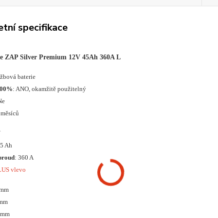
tní specifikace
ie ZAP Silver Premium 12V 45Ah 360A L
ržbová baterie
100%
: ANO, okamžitě použitelný
Ne
 měsíců
V
45 Ah
proud
: 360 A
LUS vlevo
 mm
 mm
0 mm