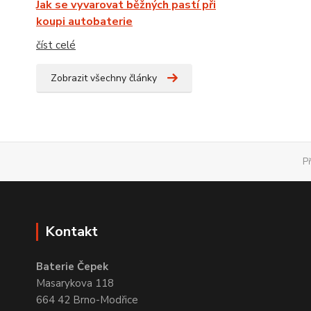
Jak se vyvarovat běžných pastí při
koupi autobaterie
číst celé
Zobrazit všechny články
P
Kontakt
Baterie Čepek
Masarykova 118
664 42 Brno-Modřice