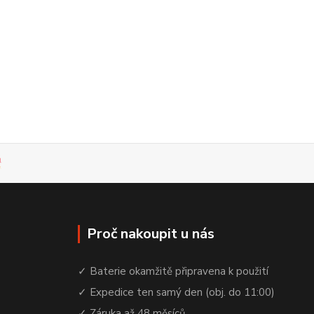
Proč nakoupit u nás
✓ Baterie okamžitě připravena k použití
✓ Expedice ten samý den (obj. do 11:00)
✓ Záruka až 48 měsíců