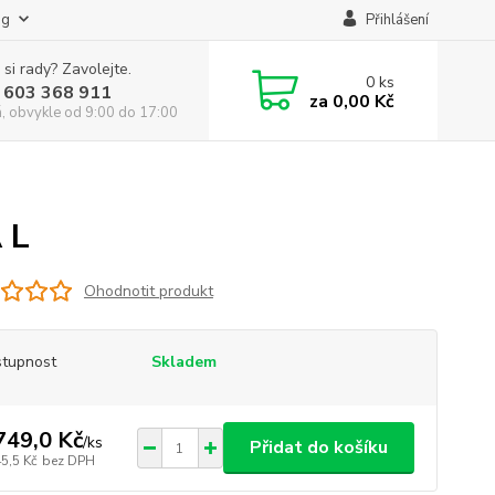
og
Přihlášení
 si rady? Zavolejte.
0
ks
 603 368 911
za
0,00 Kč
á, obvykle od 9:00 do 17:00
 L
Ohodnotit produkt
tupnost
Skladem
749,0 Kč
/
ks
Přidat do košíku
5,5 Kč
bez DPH