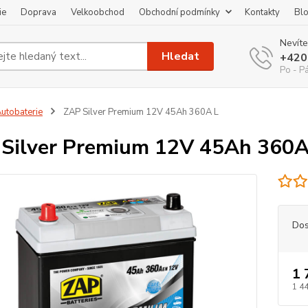
ie
Doprava
Velkoobchod
Obchodní podmínky
Kontakty
Bl
Nevíte
Hledat
+420
Po - P
utobaterie
ZAP Silver Premium 12V 45Ah 360A L
Silver Premium 12V 45Ah 360A
Dos
1 
1 44