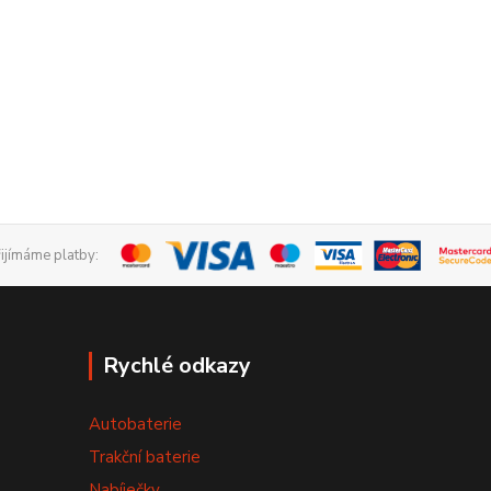
řijímáme platby:
Rychlé odkazy
Autobaterie
Trakční baterie
Nabíječky