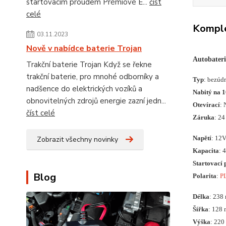
startovacím proudem Prémiové E...
číst
celé
Komple
03.11.2023
Nově v nabídce baterie Trojan
Autobater
Trakční baterie Trojan Když se řekne
trakční baterie, pro mnohé odborníky a
Typ
: bezúd
nadšence do elektrických vozíků a
Nabitý na 
obnovitelných zdrojů energie zazní jedn...
Otevírací
: 
číst celé
Záruka
: 24
Napětí
: 12
Zobrazit všechny novinky
Kapacita
: 
Startovací 
Blog
Polarita
:
P
Délka
: 238
Šířka
: 128
Výška
: 22