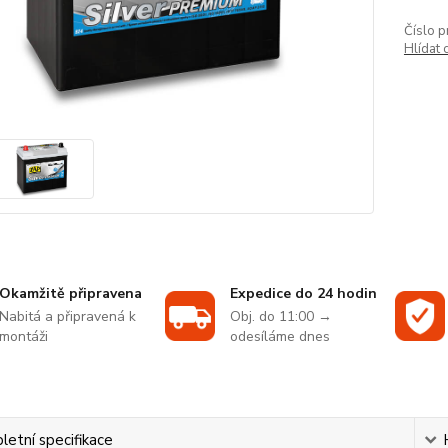
Číslo p
Hlídat 
Okamžitě připravena
Expedice do 24 hodin
Nabitá a připravená k
Obj. do 11:00 →
montáži
odesíláme dnes
etní specifikace