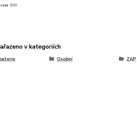
ycení
: B00
zařazeno v kategoriích
baterie
Osobní
ZAP