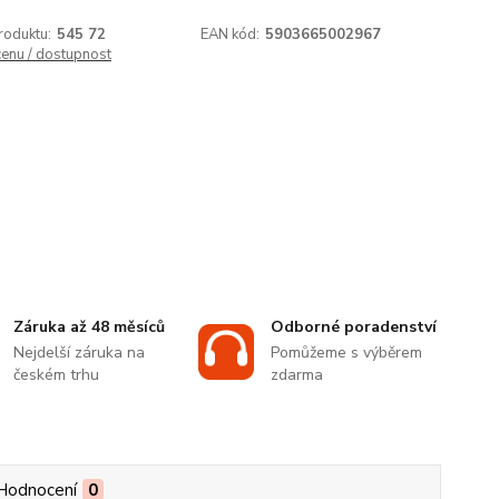
roduktu:
545 72
EAN kód:
5903665002967
cenu / dostupnost
Záruka až 48 měsíců
Odborné poradenství
Nejdelší záruka na
Pomůžeme s výběrem
českém trhu
zdarma
Hodnocení
0