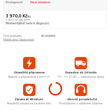
Dostupnost
Není skladem
3 970,0 Kč
/
ks
3 281,0 Kč
bez DPH
Momentálně není k dispozici
Číslo produktu:
BCAGM60
Hlídat cenu / dostupnost
Okamžitě připravena
Expedice do 24 hodin
Nabitá a připravená k montáži
Obj. do 11:00 → odesíláme dnes
Záruka až 48 měsíců
Odborné poradenství
Nejdelší záruka na českém trhu
Pomůžeme s výběrem zdarma