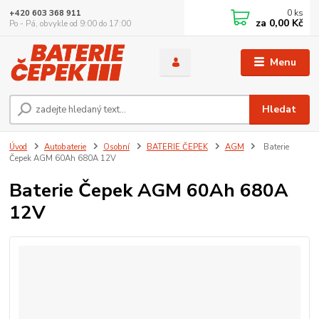
0
ks
+420 603 368 911
za
0,00 Kč
Po - Pá, obvykle od 9:00 do 17:00
Menu
Hledat
Úvod
Autobaterie
Osobní
BATERIE ČEPEK
AGM
Baterie
Čepek AGM 60Ah 680A 12V
Baterie Čepek AGM 60Ah 680A
12V