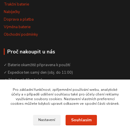
Trakční baterie
Nabíječky
Doprava a platba
Výměna baterie
Obchodní podmínky
Proč nakoupit u nás
✓ Baterie okamžitě připravena k použití
✓ Expedice ten samý den (obj. do 11:00)
✓ Záruka až 48 měsíců
✓ Odborné poradenství zdarma
Pro základní funkčnost, zpříjemnění používání webu, analytické
účely a v případě udělení souhlasu také pro účely cílení reklamy
✓ Česká rodinná firma od 2012
využíváme soubory cookies. Nastavení vlastních preferencí
✓ YouTube kanál s návody a testy baterií
cookies můžete kdykoli upravit odkazem ve spodní části stránek.
Souhlasím
Nastavení
© 2016–2026 Baterie Čepek | IČO: 29351120 | DIČ: CZ29351120