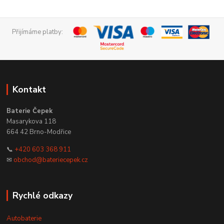
Přijímáme platby:
Kontakt
Baterie Čepek
Masarykova 118
664 42 Brno-Modřice
📞
+420 603 368 911
✉
obchod@bateriecepek.cz
Rychlé odkazy
Autobaterie