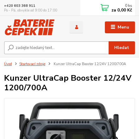
0
ks
+420 603 368 911
za
0,00 Kč
Po - Pá, obvykle od 9:00 do 17:00
Menu
Hledat
Úvod
Startovací zdroje
Kunzer UltraCap Booster 12/24V 1200/700A
Kunzer UltraCap Booster 12/24V
1200/700A