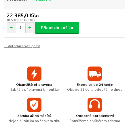
22 385,0 Kč
/
ks
18 500,0 Kč
bez DPH
Přidat do košíku
Hlídat cenu / dostupnost
Okamžitě připravena
Expedice do 24 hodin
Nabitá a připravená k montáži
Obj. do 11:00 → odesíláme dnes
Záruka až 48 měsíců
Odborné poradenství
Nejdelší záruka na českém trhu
Pomůžeme s výběrem zdarma