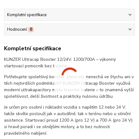
Kompletní specifikace
Hodnocení
0
Kompletní specifikace
KUNZER Ultracap Booster 12/24V, 1200/700A – výkonný
startovací pomocník bez baterie
Potřebujete spolehlivý booster, který vás nenechá ve štychu ani v
těch nejtvrdších podmínkách? KUNZER Ultracap Booster využívá
moderní ultrakapacitory místo klasické baterie – to znamená vyšší
spolehlivost, delší životnost a prakticky nulovou údržbu.
Je určen pro osobní i nákladní vozidla s napětím 12 nebo 24 V,
takže skvěle poslouží jak v autodílně, tak v terénu nebo u silniční
asistence. Startovací proud 1200 A (pro 12 V) a 700 A (pro 24 V)
si hravě poradí i se silnějšími motory, a to bez nutnosti
pravidelného nabíjení.