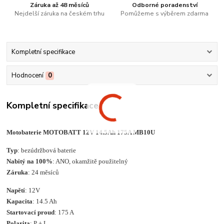
Záruka až 48 měsíců
Odborné poradenství
Nejdelší záruka na českém trhu
Pomůžeme s výběrem zdarma
Kompletní specifikace
Hodnocení
0
Kompletní specifikace
Motobaterie MOTOBATT 12V 14.5Ah 175A MB10U
Typ
: bezúdržbová baterie
Nabitý na 100%
: ANO, okamžitě použitelný
Záruka
: 24 měsíců
Napětí
: 12V
Kapacita
: 14.5 Ah
Startovací proud
: 175 A
Polarita
: P + L