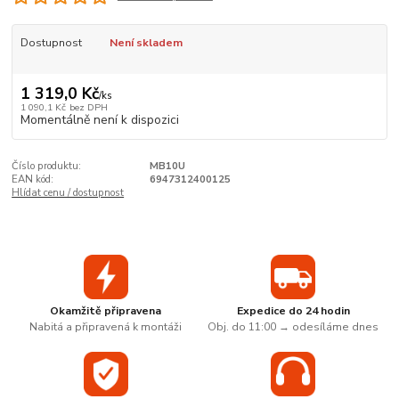
Dostupnost
Není skladem
1 319,0 Kč
/
ks
1 090,1 Kč
bez DPH
Momentálně není k dispozici
Číslo produktu:
MB10U
EAN kód:
6947312400125
Hlídat cenu / dostupnost
Okamžitě připravena
Expedice do 24 hodin
Nabitá a připravená k montáži
Obj. do 11:00 → odesíláme dnes