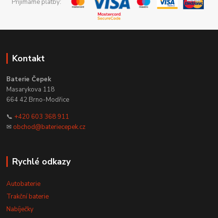
Přijímáme platby:
Kontakt
Baterie Čepek
Masarykova 118
664 42 Brno-Modřice
📞
+420 603 368 911
✉
obchod@bateriecepek.cz
Rychlé odkazy
Autobaterie
Trakční baterie
Nabíječky