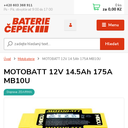
0
ks
+420 603 368 911
za
0,00 Kč
Po - Pá, obvykle od 9:00 do 17:00
Menu
Hledat
Úvod
Motobaterie
MOTOBATT 12V 14.5Ah 175A MB10U
MOTOBATT 12V 14.5Ah 175A
MB10U
Doprava ZDARMA