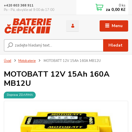
0
ks
+420 603 368 911
za
0,00 Kč
Po - Pá, obvykle od 9:00 do 17:00
Menu
Hledat
Úvod
Motobaterie
MOTOBATT 12V 15Ah 160A MB12U
MOTOBATT 12V 15Ah 160A
MB12U
Doprava ZDARMA