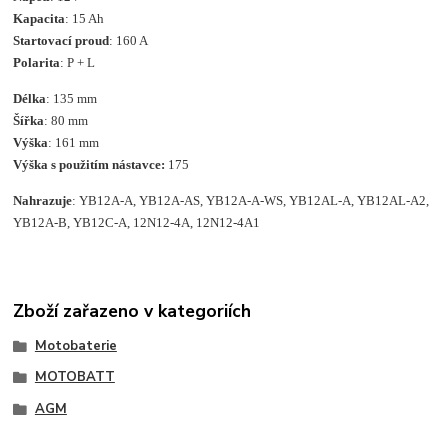
Kapacita
: 15 Ah
Startovací proud
: 160 A
Polarita
: P + L
Délka
: 135 mm
Šířka
: 80 mm
Výška
: 161 mm
Výška s použitím nástavce:
175
Nahrazuje
: YB12A-A, YB12A-AS, YB12A-A-WS, YB12AL-A, YB12AL-A2,
YB12A-B, YB12C-A, 12N12-4A, 12N12-4A1
Zboží zařazeno v kategoriích
Motobaterie
MOTOBATT
AGM