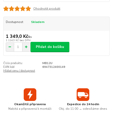
Ohodnotit produkt
Dostupnost
Skladem
1 349,0 Kč
/
ks
1 114,9 Kč
bez DPH
Přidat do košíku
Číslo produktu:
MB12U
EAN kód:
6947312400149
Hlídat cenu / dostupnost
Okamžitě připravena
Expedice do 24 hodin
Nabitá a připravená k montáži
Obj. do 11:00 → odesíláme dnes