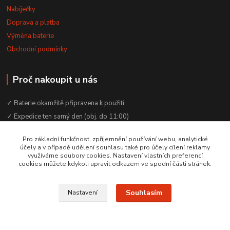
Nabíječky
Doprava a platba
Výměna baterie
Obchodní podmínky
Proč nakoupit u nás
✓ Baterie okamžitě připravena k použití
✓ Expedice ten samý den (obj. do 11:00)
✓ Záruka až 48 měsíců
Pro základní funkčnost, zpříjemnění používání webu, analytické
✓ Odborné poradenství zdarma
účely a v případě udělení souhlasu také pro účely cílení reklamy
využíváme soubory cookies. Nastavení vlastních preferencí
✓ Česká rodinná firma od 2012
cookies můžete kdykoli upravit odkazem ve spodní části stránek.
✓ YouTube kanál s návody a testy baterií
Souhlasím
Nastavení
© 2016–2026 Baterie Čepek | IČO: 29351120 | DIČ: CZ29351120
Vytvořeno na
Eshop-rychle.cz