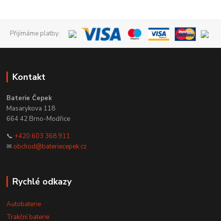
Přijímáme platby:
Kontakt
Baterie Čepek
Masarykova 118
664 42 Brno-Modřice
📞
+420 603 368 911
✉
obchod@bateriecepek.cz
Rychlé odkazy
Autobaterie
Trakční baterie