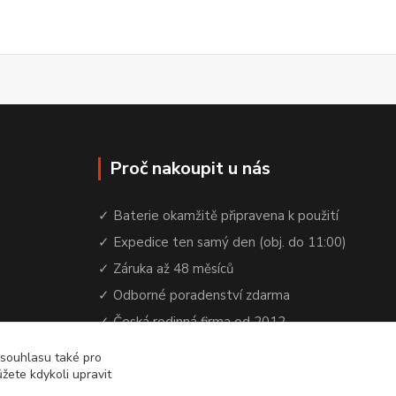
Proč nakoupit u nás
✓ Baterie okamžitě připravena k použití
✓ Expedice ten samý den (obj. do 11:00)
✓ Záruka až 48 měsíců
✓ Odborné poradenství zdarma
✓ Česká rodinná firma od 2012
✓ YouTube kanál s návody a testy baterií
 souhlasu také pro
žete kdykoli upravit