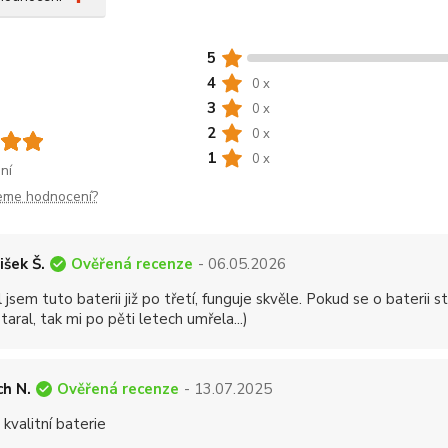
5
4
0 x
3
0 x
2
0 x
1
0 x
ní
jeme hodnocení?
Ověřená recenze
išek Š.
- 06.05.2026
 jsem tuto baterii již po třetí, funguje skvěle. Pokud se o baterii 
aral, tak mi po pěti letech umřela...)
Ověřená recenze
ch N.
- 13.07.2025
 kvalitní baterie