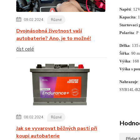
Napětí
: 12
Kapacita
: 
09.02.2024
Různé
Startovací 
Dvojnásobná životnost vaší
Polarita
: P
autobaterie? Ano, je to možné!
Délka
: 135
číst celé
Šířka
: 90 
Výška
: 16
Výška s pou
Nahrazuje
:
SYB14L-B2
08.02.2024
Různé
Hodno
Jak se vyvarovat běžných pastí při
koupi autobaterie
Přidat