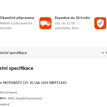
Okamžitě připravena
Expedice do 24 hodin
Nabitá a připravená k
Obj. do 11:00 →
montáži
odesíláme dnes
etní specifikace
tní specifikace
rie MOTOBATT 12V 16.5Ah 210A MBTX14AU
ržbová baterie
100%
: ANO, okamžitě použitelný
 měsíců