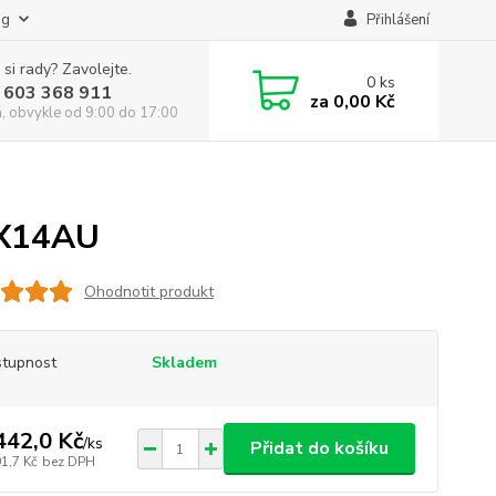
og
Přihlášení
 si rady? Zavolejte.
0
ks
 603 368 911
za
0,00 Kč
á, obvykle od 9:00 do 17:00
X14AU
Ohodnotit produkt
tupnost
Skladem
442,0 Kč
/
ks
Přidat do košíku
1,7 Kč
bez DPH