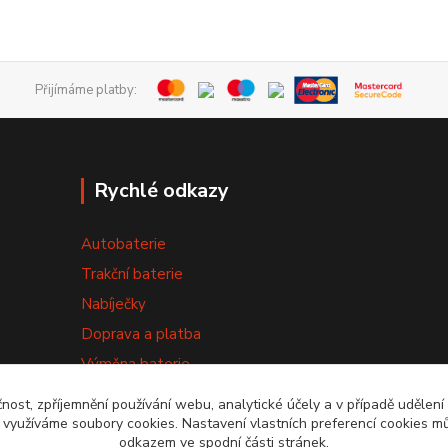
Přijímáme platby:
Rychlé odkazy
Autobaterie
Trakční baterie
Nabíječky
Doprava a platba
Výměna baterie
Obchodní podmínky
čnost, zpříjemnění používání webu, analytické účely a v případě udělení
y využíváme soubory cookies. Nastavení vlastních preferencí cookies mů
odkazem ve spodní části stránek.