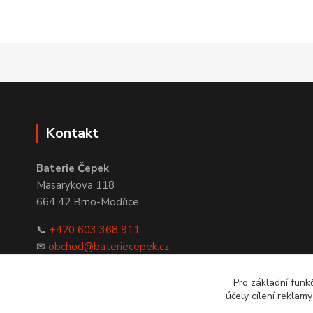
Kontakt
Baterie Čepek
Masarykova 118
664 42 Brno-Modřice
📞
+420 603 368 911
✉
obchod@bateriecepek.cz
Pro základní funk
účely cílení reklam