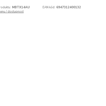
roduktu:
MBTX14AU
EAN kód:
6947312400132
cenu / dostupnost