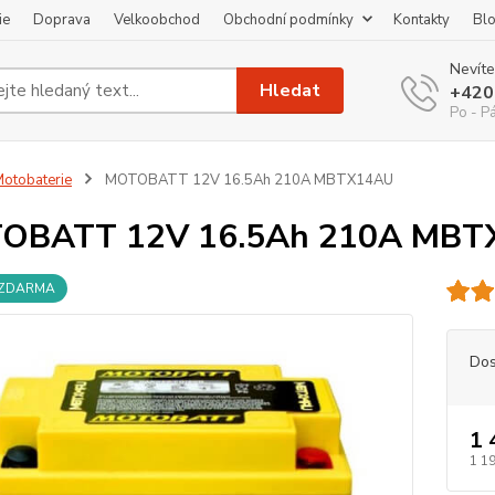
ie
Doprava
Velkoobchod
Obchodní podmínky
Kontakty
Bl
Nevíte
Hledat
+420
Po - P
otobaterie
MOTOBATT 12V 16.5Ah 210A MBTX14AU
OBATT 12V 16.5Ah 210A MBT
 ZDARMA
Dos
1 
1 19