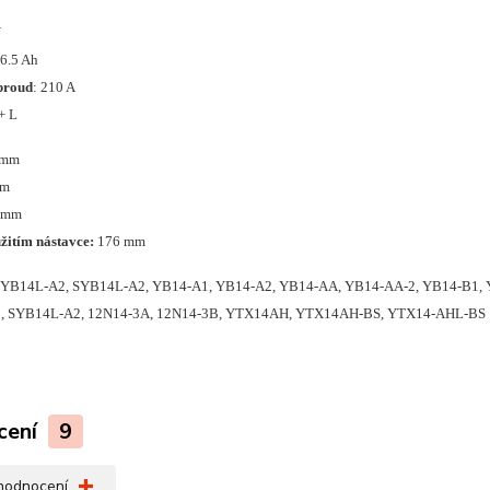
V
16.5 Ah
proud
: 210 A
 + L
 mm
mm
8 mm
žitím nástavce:
176 mm
 YB14L-A2, SYB14L-A2, YB14-A1, YB14-A2, YB14-AA, YB14-AA-2, YB14-B1,
, SYB14L-A2, 12N14-3A, 12N14-3B, YTX14AH, YTX14AH-BS, YTX14-AHL-BS
cení
9
 hodnocení