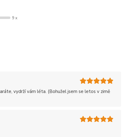
9 x
staráte, vydrží vám léta. (Bohužel jsem se letos v zimě