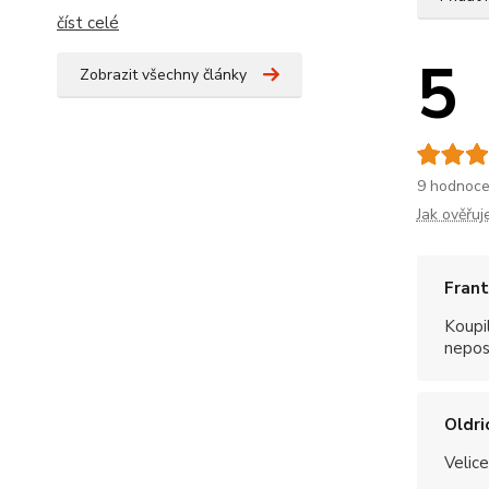
číst celé
5
Zobrazit všechny články
9 hodnoce
Jak ověřu
Frant
Koupil
nepost
Oldri
Velice