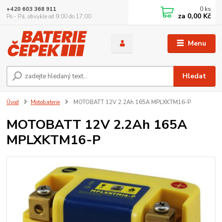
0
ks
+420 603 368 911
za
0,00 Kč
Po - Pá, obvykle od 9:00 do 17:00
Menu
Hledat
Úvod
Motobaterie
MOTOBATT 12V 2.2Ah 165A MPLXKTM16-P
MOTOBATT 12V 2.2Ah 165A
MPLXKTM16-P