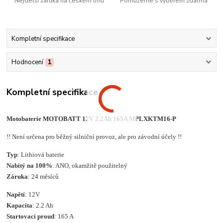
Nejdelší záruka na českém trhu
Pomůžeme s výběrem zdarma
Kompletní specifikace
Hodnocení
1
Kompletní specifikace
Motobaterie MOTOBATT 12V 2.2Ah 165A MPLXKTM16-P
!! Není určena pro běžný silniční provoz, ale pro závodní účely !!
Typ
: Lithiová baterie
Nabitý na 100%
: ANO, okamžitě použitelný
Záruka
: 24 měsíců
Napětí
: 12V
Kapacita
: 2.2 Ah
Startovací proud
: 165 A