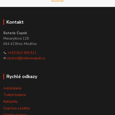
Kontakt
Baterie Čepek
Masarykova 118
664 42 Brno-Modřice
📞
+420 603 368 911
✉
obchod@bateriecepek.cz
Rychlé odkazy
Autobaterie
Trakční baterie
Nabíječky
Doprava a platba
Výměna baterie