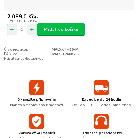
2 099,0 Kč
/
ks
1 734,7 Kč
bez DPH
Přidat do košíku
Číslo produktu:
MPLXKTM16-P
EAN kód:
6947312406202
Hlídat cenu / dostupnost
Okamžitě připravena
Expedice do 24 hodin
Nabitá a připravená k montáži
Obj. do 11:00 → odesíláme dnes
Záruka až 48 měsíců
Odborné poradenství