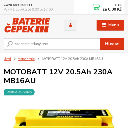
0
ks
+420 603 368 911
za
0,00 Kč
Po - Pá, obvykle od 9:00 do 17:00
Menu
Hledat
Úvod
Motobaterie
MOTOBATT 12V 20.5Ah 230A MB16AU
MOTOBATT 12V 20.5Ah 230A
MB16AU
Doprava ZDARMA