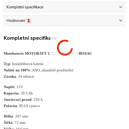
Kompletní specifikace
Hodnocení
1
Kompletní specifikace
Motobaterie MOTOBATT 12V 20.5Ah 230A MB16AU
Typ
: bezúdržbová baterie
Nabitý na 100%
: ANO, okamžitě použitelný
Záruka
: 24 měsíců
Napětí
: 12V
Kapacita
: 20.5 Ah
Startovací proud
: 230 A
Polarita
: PLUS vpravo
Délka
: 207 mm
Šířka
: 72 mm
Výška
: 164 mm