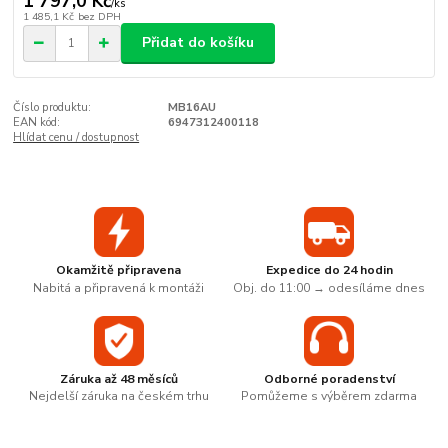
1 797,0 Kč
/
ks
1 485,1 Kč
bez DPH
Přidat do košíku
Číslo produktu:
MB16AU
EAN kód:
6947312400118
Hlídat cenu / dostupnost
Okamžitě připravena
Expedice do 24 hodin
Nabitá a připravená k montáži
Obj. do 11:00 → odesíláme dnes
Záruka až 48 měsíců
Odborné poradenství
Nejdelší záruka na českém trhu
Pomůžeme s výběrem zdarma