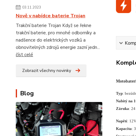
03.11.2023
Nově v nabídce baterie Trojan
Trakční baterie Trojan Když se řekne
trakční baterie, pro mnohé odborníky a
nadšence do elektrických vozíků a
Kompl
obnovitelných zdrojů energie zazní jedn...
číst celé
Komple
Zobrazit všechny novinky
Motobate
Blog
Typ
: bezúd
Nabitý na 
Záruka
: 24
Napětí
: 12
Kapacita
: 