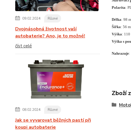
Startovací 
Polarita
: P
09.02.2024
Různé
Délka
: 98 
Šířka
: 56 
Dvojnásobná životnost vaší
Výška
: 11
autobaterie? Ano, je to možné!
Výška s pou
číst celé
Nahrazuje
:
Zboží 
Moto
08.02.2024
Různé
Jak se vyvarovat běžných pastí při
koupi autobaterie