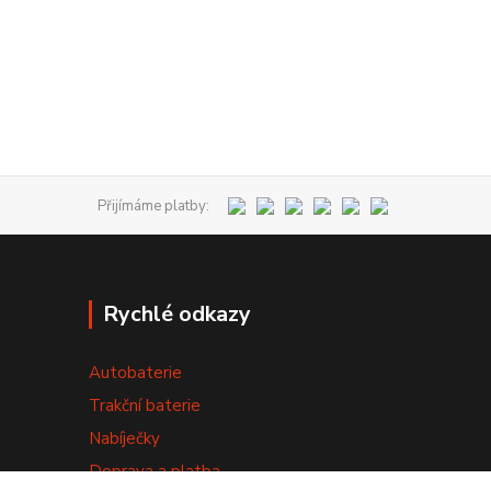
Přijímáme platby:
Rychlé odkazy
Autobaterie
Trakční baterie
Nabíječky
Doprava a platba