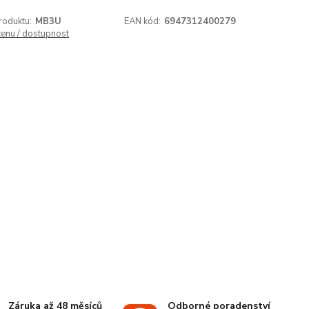
roduktu:
MB3U
EAN kód:
6947312400279
cenu / dostupnost
Záruka až 48 měsíců
Odborné poradenství