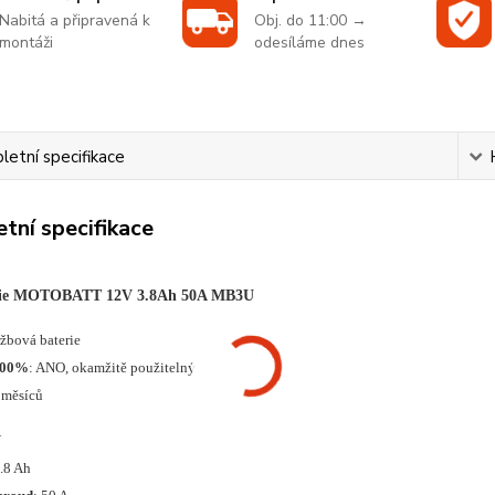
Nabitá a připravená k
Obj. do 11:00 →
montáži
odesíláme dnes
etní specifikace
tní specifikace
rie MOTOBATT 12V 3.8Ah 50A MB3U
ržbová baterie
100%
: ANO, okamžitě použitelný
 měsíců
V
3.8 Ah