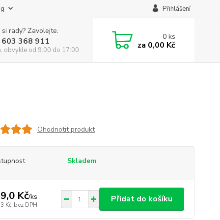
og
Přihlášení
 si rady? Zavolejte.
0
ks
 603 368 911
za
0,00 Kč
á, obvykle od 9:00 do 17:00
Ohodnotit produkt
tupnost
Skladem
9,0 Kč
/
ks
Přidat do košíku
,3 Kč
bez DPH