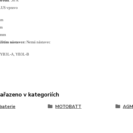
proud
: 50 A
LUS vpravo
mm
mm
0 mm
žitím nástavce:
Nemá nástavec
 YB3L-A, YB3L-B
zařazeno v kategoriích
baterie
MOTOBATT
AG