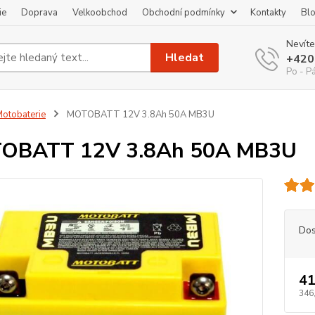
ie
Doprava
Velkoobchod
Obchodní podmínky
Kontakty
Bl
Nevíte
Hledat
+420
Po - P
otobaterie
MOTOBATT 12V 3.8Ah 50A MB3U
OBATT 12V 3.8Ah 50A MB3U
Dos
41
346