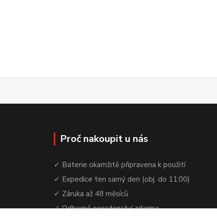
Proč nakoupit u nás
✓ Baterie okamžitě připravena k použití
✓ Expedice ten samý den (obj. do 11:00)
✓ Záruka až 48 měsíců
✓ Odborné poradenství zdarma