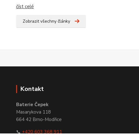
číst celé
Zobrazit všechny články
Kontakt
Baterie Čepek
Masarykova 118
664 42 Brno-Modřice
📞
+420 603 368 911