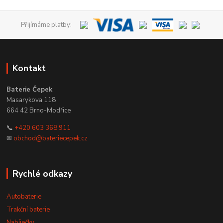
Přijímáme platby:
Kontakt
Baterie Čepek
Masarykova 118
664 42 Brno-Modřice
📞
+420 603 368 911
✉
obchod@bateriecepek.cz
Rychlé odkazy
Autobaterie
Trakční baterie
Nabíječky