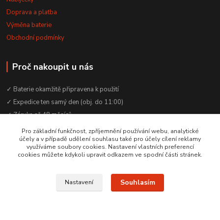
Doprava a platba
Výměna baterie
Obchodní podmínky
Proč nakoupit u nás
✓ Baterie okamžitě připravena k použití
✓ Expedice ten samý den (obj. do 11:00)
✓ Záruka až 48 měsíců
✓ Odborné poradenství zdarma
Pro základní funkčnost, zpříjemnění používání webu, analytické
účely a v případě udělení souhlasu také pro účely cílení reklamy
✓ Česká rodinná firma od 2012
využíváme soubory cookies. Nastavení vlastních preferencí
✓ YouTube kanál s návody a testy baterií
cookies můžete kdykoli upravit odkazem ve spodní části stránek.
Souhlasím
Nastavení
© 2016–2026 Baterie Čepek | IČO: 29351120 | DIČ: CZ29351120
Vytvořeno na
Eshop-rychle.cz