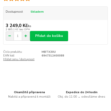
Dostupnost
Skladem
3 249,0 Kč
/
ks
2 685,1 Kč
bez DPH
Přidat do košíku
Číslo produktu:
MBTX30U
EAN kód:
6947312400088
Hlídat cenu / dostupnost
Okamžitě připravena
Expedice do 24 hodin
Nabitá a připravená k montáži
Obj. do 11:00 → odesíláme dnes