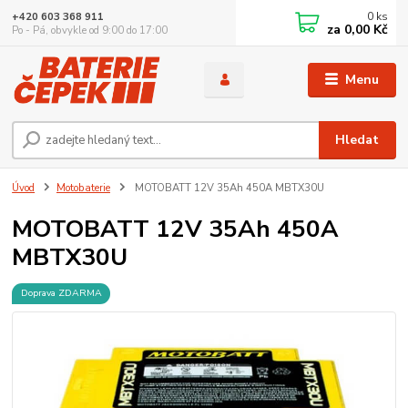
0
ks
+420 603 368 911
za
0,00 Kč
Po - Pá, obvykle od 9:00 do 17:00
Menu
Hledat
Úvod
Motobaterie
MOTOBATT 12V 35Ah 450A MBTX30U
MOTOBATT 12V 35Ah 450A
MBTX30U
Doprava ZDARMA