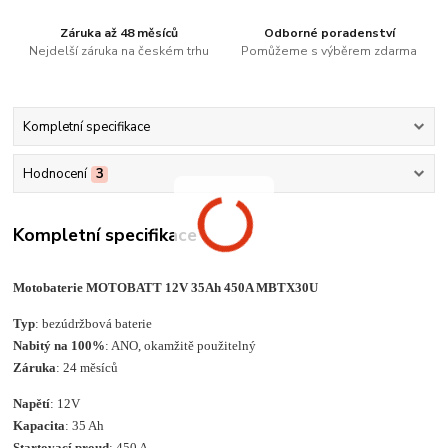
Záruka až 48 měsíců
Odborné poradenství
Nejdelší záruka na českém trhu
Pomůžeme s výběrem zdarma
Kompletní specifikace
Hodnocení
3
Kompletní specifikace
Motobaterie MOTOBATT 12V 35Ah 450A MBTX30U
Typ
: bezúdržbová baterie
Nabitý na 100%
: ANO, okamžitě použitelný
Záruka
: 24 měsíců
Napětí
: 12V
Kapacita
: 35 Ah
Startovací proud
: 450 A