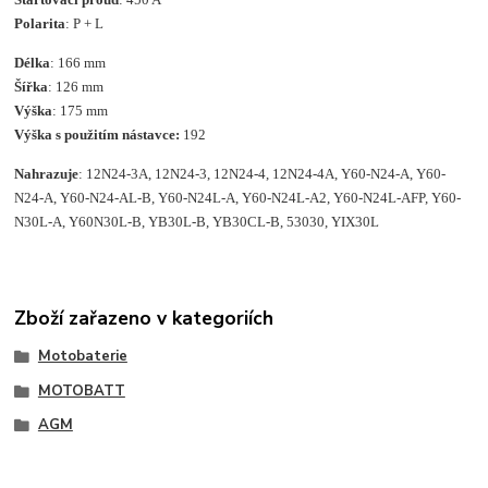
Polarita
: P + L
Délka
: 166 mm
Šířka
: 126 mm
Výška
: 175 mm
Výška s použitím nástavce:
192
Nahrazuje
: 12N24-3A, 12N24-3, 12N24-4, 12N24-4A, Y60-N24-A, Y60-
N24-A, Y60-N24-AL-B, Y60-N24L-A, Y60-N24L-A2, Y60-N24L-AFP, Y60-
N30L-A, Y60N30L-B, YB30L-B, YB30CL-B, 53030, YIX30L
Zboží zařazeno v kategoriích
Motobaterie
MOTOBATT
AGM