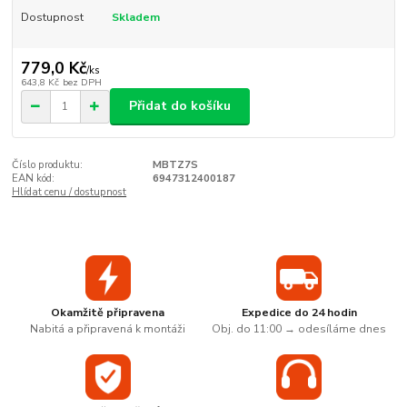
Dostupnost
Skladem
779,0 Kč
/
ks
643,8 Kč
bez DPH
Přidat do košíku
Číslo produktu:
MBTZ7S
EAN kód:
6947312400187
Hlídat cenu / dostupnost
Okamžitě připravena
Expedice do 24 hodin
Nabitá a připravená k montáži
Obj. do 11:00 → odesíláme dnes