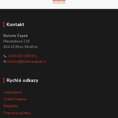
Kontakt
Baterie Čepek
Masarykova 118
664 42 Brno-Modřice
📞
+420 603 368 911
✉
obchod@bateriecepek.cz
Rychlé odkazy
Autobaterie
Trakční baterie
Nabíječky
Doprava a platba