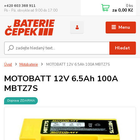
0
ks
+420 603 368 911
za
0,00 Kč
Po - Pá, obvykle od 9:00 do 17:00
Menu
Hledat
Úvod
Motobaterie
MOTOBATT 12V 6.5Ah 100A MBTZ7S
MOTOBATT 12V 6.5Ah 100A
MBTZ7S
Doprava ZDARMA