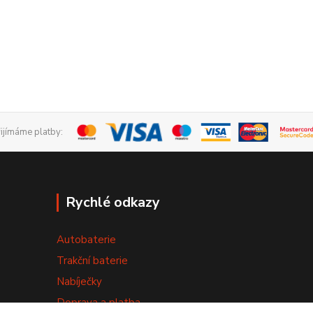
řijímáme platby:
Rychlé odkazy
Autobaterie
Trakční baterie
Nabíječky
Doprava a platba