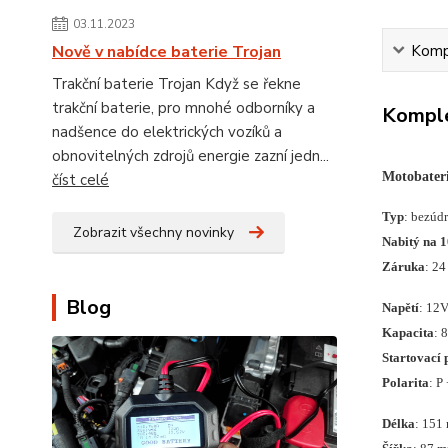
03.11.2023
Kompl
Nově v nabídce baterie Trojan
Trakční baterie Trojan Když se řekne
trakční baterie, pro mnohé odborníky a
Komple
nadšence do elektrických vozíků a
obnovitelných zdrojů energie zazní jedn...
Motobate
číst celé
Typ
: bezúd
Zobrazit všechny novinky
Nabitý na 
Záruka
: 24
Blog
Napětí
: 12
Kapacita
: 
Startovací 
Polarita
: P
Délka
: 151