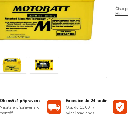
Číslo p
Hlídat 
Okamžitě připravena
Expedice do 24 hodin
Nabitá a připravená k
Obj. do 11:00 →
montáži
odesíláme dnes