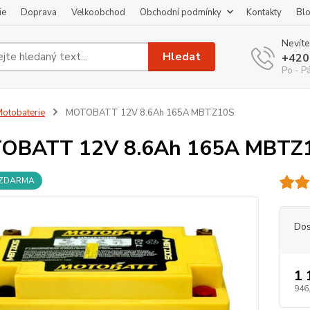
ie
Doprava
Velkoobchod
Obchodní podmínky
Kontakty
Bl
Nevíte
Hledat
+420
Po - P
otobaterie
MOTOBATT 12V 8.6Ah 165A MBTZ10S
OBATT 12V 8.6Ah 165A MBTZ
 ZDARMA
Dos
1 
946