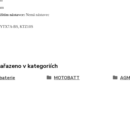
mm
 mm
žitím nástavce:
Nemá nástavec
 YTX7A-BS, KTZ10S
zařazeno v kategoriích
baterie
MOTOBATT
AG