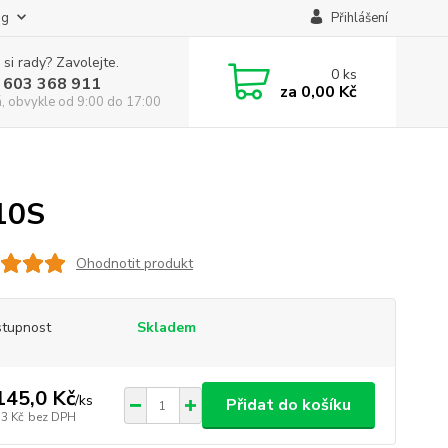
og
Přihlášení
 si rady? Zavolejte.
0
ks
 603 368 911
za
0,00 Kč
á, obvykle od 9:00 do 17:00
10S
Ohodnotit produkt
tupnost
Skladem
145,0 Kč
/
ks
Přidat do košíku
,3 Kč
bez DPH