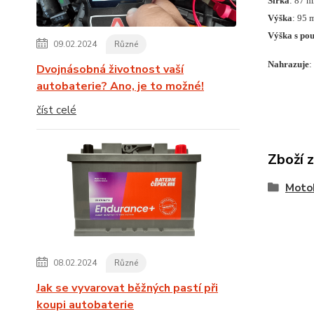
Šířka
: 87 
Výška
: 95
Výška s pou
09.02.2024
Různé
Nahrazuje
:
Dvojnásobná životnost vaší
autobaterie? Ano, je to možné!
číst celé
Zboží 
Moto
08.02.2024
Různé
Jak se vyvarovat běžných pastí při
koupi autobaterie