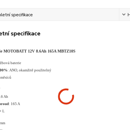
etní specifikace
H
tní specifikace
rie MOTOBATT 12V 8.6Ah 165A MBTZ10S
ržbová baterie
100%
: ANO, okamžitě použitelný
 měsíců
V
8.6 Ah
proud
: 165 A
 + L
 mm