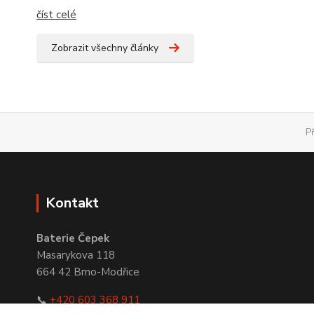
číst celé
Zobrazit všechny články
P
Kontakt
Baterie Čepek
Masarykova 118
664 42 Brno-Modřice
📞
+420 603 368 911