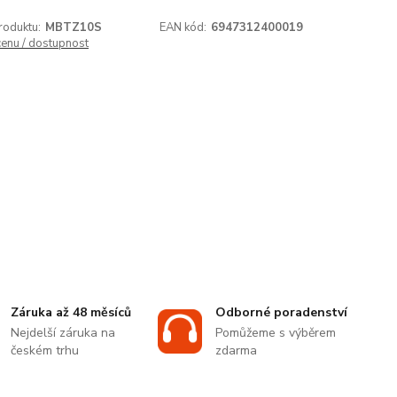
roduktu:
MBTZ10S
EAN kód:
6947312400019
cenu / dostupnost
Záruka až 48 měsíců
Odborné poradenství
Nejdelší záruka na
Pomůžeme s výběrem
českém trhu
zdarma