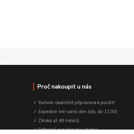
Proč nakoupit u nás
✓ Baterie okamžitě připravena k použití
✓ Expedice ten samý den (obj. do 11:00)
✓ Záruka až 48 měsíců
✓ Odborné poradenství zdarma