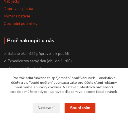
Nabíječky
Doprava a platba
Výměna baterie
Obchodní podmínky
Proč nakoupit u nás
✓ Baterie okamžitě připravena k použití
✓ Expedice ten samý den (obj. do 11:00)
✓ Záruka až 48 měsíců
✓ Odborné poradenství zdarma
Pro základní funkčnost, zpříjemnění používání webu, analytické
účely a v případě udělení souhlasu také pro účely cílení reklamy
✓ Česká rodinná firma od 2012
využíváme soubory cookies. Nastavení vlastních preferencí
✓ YouTube kanál s návody a testy baterií
cookies můžete kdykoli upravit odkazem ve spodní části stránek.
Souhlasím
Nastavení
© 2016–2026 Baterie Čepek | IČO: 29351120 | DIČ: CZ29351120
Vytvořeno na
Eshop-rychle.cz