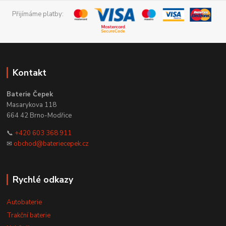
Přijímáme platby:
Kontakt
Baterie Čepek
Masarykova 118
664 42 Brno-Modřice
📞
+420 603 368 911
✉
obchod@bateriecepek.cz
Rychlé odkazy
Autobaterie
Trakční baterie