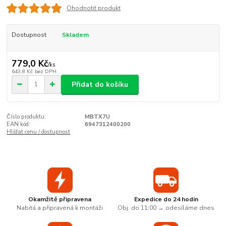
Ohodnotit produkt
Dostupnost
Skladem
779,0 Kč
/
ks
643,8 Kč
bez DPH
Přidat do košíku
Číslo produktu:
MBTX7U
EAN kód:
6947312400200
Hlídat cenu / dostupnost
Okamžitě připravena
Expedice do 24 hodin
Nabitá a připravená k montáži
Obj. do 11:00 → odesíláme dnes