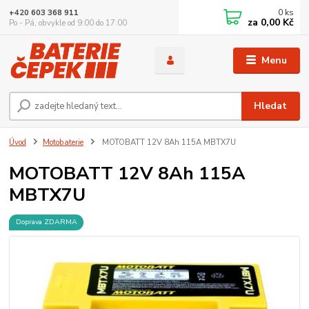
0
ks
+420 603 368 911
za
0,00 Kč
Po - Pá, obvykle od 9:00 do 17:00
Menu
Hledat
Úvod
Motobaterie
MOTOBATT 12V 8Ah 115A MBTX7U
MOTOBATT 12V 8Ah 115A
MBTX7U
Doprava ZDARMA