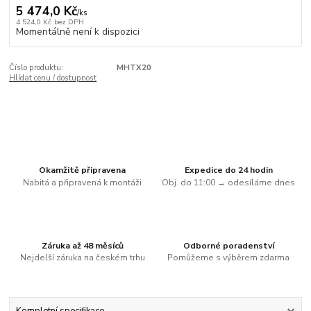
5 474,0 Kč
/
ks
4 524,0 Kč
bez DPH
Momentálně není k dispozici
Číslo produktu:
MHTX20
Hlídat cenu / dostupnost
Okamžitě připravena
Expedice do 24 hodin
Nabitá a připravená k montáži
Obj. do 11:00 → odesíláme dnes
Záruka až 48 měsíců
Odborné poradenství
Nejdelší záruka na českém trhu
Pomůžeme s výběrem zdarma
Kompletní specifikace