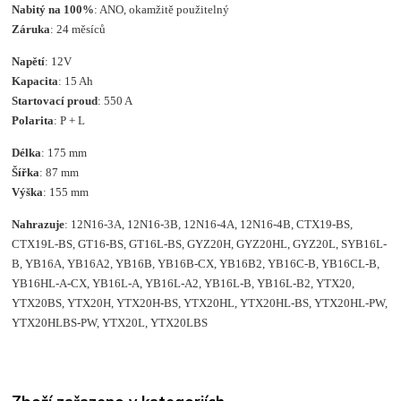
Nabitý na 100%
: ANO, okamžitě použitelný
Záruka
: 24 měsíců
Napětí
: 12V
Kapacita
: 15 Ah
Startovací proud
: 550 A
Polarita
: P + L
Délka
: 175 mm
Šířka
: 87 mm
Výška
: 155 mm
Nahrazuje
: 12N16-3A, 12N16-3B, 12N16-4A, 12N16-4B, CTX19-BS,
CTX19L-BS, GT16-BS, GT16L-BS, GYZ20H, GYZ20HL, GYZ20L, SYB16L-
B, YB16A, YB16A2, YB16B, YB16B-CX, YB16B2, YB16C-B, YB16CL-B,
YB16HL-A-CX, YB16L-A, YB16L-A2, YB16L-B, YB16L-B2, YTX20,
YTX20BS, YTX20H, YTX20H-BS, YTX20HL, YTX20HL-BS, YTX20HL-PW,
YTX20HLBS-PW, YTX20L, YTX20LBS