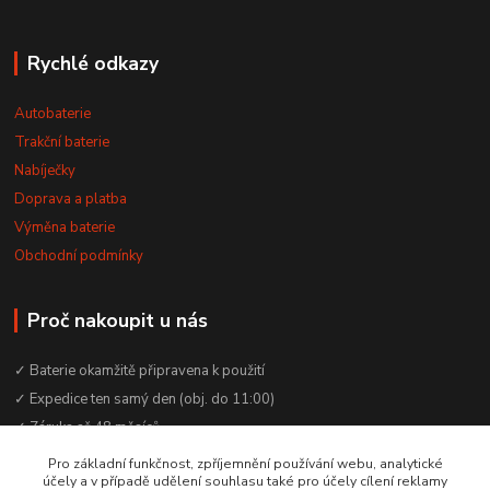
Rychlé odkazy
Autobaterie
Trakční baterie
Nabíječky
Doprava a platba
Výměna baterie
Obchodní podmínky
Proč nakoupit u nás
✓ Baterie okamžitě připravena k použití
✓ Expedice ten samý den (obj. do 11:00)
✓ Záruka až 48 měsíců
✓ Odborné poradenství zdarma
Pro základní funkčnost, zpříjemnění používání webu, analytické
účely a v případě udělení souhlasu také pro účely cílení reklamy
✓ Česká rodinná firma od 2012