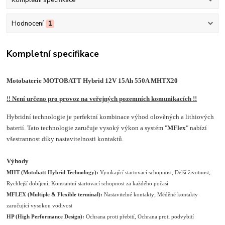
Hodnocení
1
Kompletní specifikace
Motobaterie MOTOBATT Hybrid 12V 15Ah 550A MHTX20
!! Není určeno pro provoz na veřejných pozemních komunikacích !!
Hybridní technologie je perfektní kombinace výhod olověných a lithiových
baterií. Tato technologie zaručuje vysoký výkon a systém "
MFlex
" nabízí
všestrannost díky nastavitelnosti kontaktů.
Výhody
MHT (Motobatt Hybrid Technology):
Vynikající startovací schopnost; Delší životnost;
Rychlejší dobíjení; Konstantní startovací schopnost za každého počasí
MFLEX (Multiple & Flexible terminal):
Nastavitelné kontakty; Měděné kontakty
zaručující vysokou vodivost
HP (High Performance Design):
Ochrana proti přebití, Ochrana proti podvybití