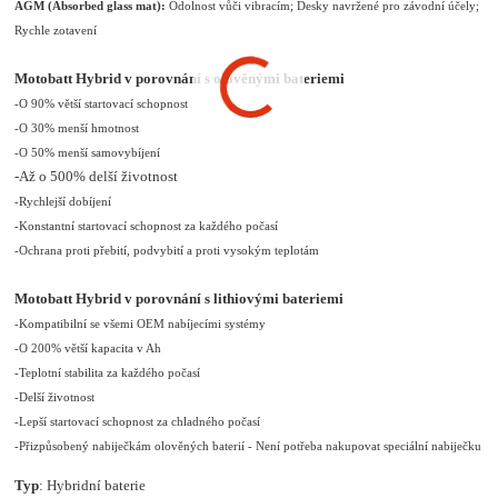
AGM (Absorbed glass mat):
Odolnost vůči vibracím; Desky navržené pro závodní účely;
Rychle zotavení
Motobatt Hybrid v porovnání s olověnými bateriemi
-O 90% větší startovací schopnost
-O 30% menší hmotnost
-O 50% menší samovybíjení
-Až o 500% delší životnost
-Rychlejší dobíjení
-Konstantní startovací schopnost za každého počasí
-Ochrana proti přebití, podvybití a proti vysokým teplotám
Motobatt Hybrid v porovnání s lithiovými bateriemi
-Kompatibilní se všemi OEM nabíjecími systémy
-O 200% větší kapacita v Ah
-Teplotní stabilita za každého počasí
-Delší životnost
-Lepší startovací schopnost za chladného počasí
-Přizpůsobený nabiječkám olověných baterií - Není potřeba nakupovat speciální nabiječku
Typ
: Hybridní baterie