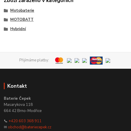
Zboží zařazeno v kategoriích
Motobaterie
MOTOBATT
Hybridní
Přijímáme platby:
Kontakt
Baterie Čepek
Masarykova 118
664 42 Brno-Modřice
📞
+420 603 368 911
✉
obchod@bateriecepek.cz