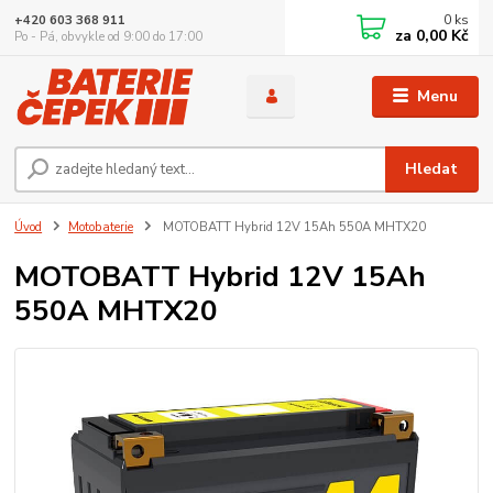
0
ks
+420 603 368 911
za
0,00 Kč
Po - Pá, obvykle od 9:00 do 17:00
Menu
Hledat
Úvod
Motobaterie
MOTOBATT Hybrid 12V 15Ah 550A MHTX20
MOTOBATT Hybrid 12V 15Ah
550A MHTX20