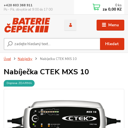
0
ks
+420 603 368 911
za
0,00 Kč
Po - Pá, obvykle od 9:00 do 17:00
Menu
Hledat
Úvod
Nabíječky
Nabíječka CTEK MXS 10
Nabíječka CTEK MXS 10
Doprava ZDARMA