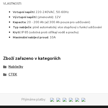
VLASTNOSTI:
Vstupní napětí:
220-240VAC, 50-60Hz
Výstupní napětí:
(jmenovité): 12V
Kapacita:
20 - 200 Ah (až 300 Ah pouze pro udržování)
Typ nabíječe:
plně automatický, více stupňový s funkcí udržování
Krytí:
IP 65 (odolná proti stříkají vodě a prachu)
Maximální nabíjecí proud:
10A
Zboží zařazeno v kategoriích
Nabíječky
CTEK
Přijímáme platby: