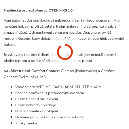
Nabíječka pro auto/moto CTEK MXS 10
Plně automatická osmikroková nabíječka, řízená mikroprocesorem. Pro
náročné hobby i profi uživatele. Režim náhradního zdroje, který zabrání
smazání důležitých nastavení ve vašem vozidle. Disponuje rovněž
módem Recond, který dokáže obnovit již poškozené nebo hluboce vybité
baterie.
Je vybavena teplotní čidlem, které v průběhu nabíjení neustále snímá
okolní teplotu a podle ní přizpůsobuje nabíjecí proud.
Součást balení:
Comfort Connect Clamps (krokosvorky) a Comfort
Connect Eyelet (očka) M8
Vhodně pro WET, MF, Ca/Ca, AGM, GEL, EFB a AGM
Snadné používání s přehlednými diodami
Režim Recond pro oživení
Režim náhradního zdroje
Plně automatické dobíjení
Ochrana proti jiskření a obrácené polaritě
2 roky záruka