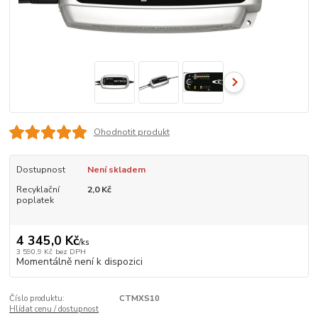
Ohodnotit produkt
Dostupnost
Není skladem
Recyklační
2,0 Kč
poplatek
4 345,0 Kč
/
ks
3 590,9 Kč
bez DPH
Momentálně není k dispozici
Číslo produktu:
CTMXS10
Hlídat cenu / dostupnost