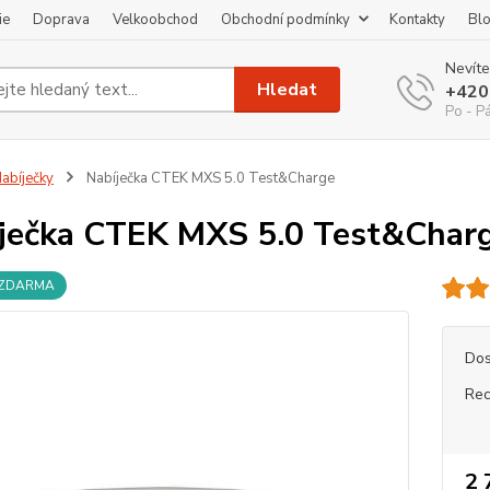
ie
Doprava
Velkoobchod
Obchodní podmínky
Kontakty
Bl
Nevíte
Hledat
+420
Po - P
abíječky
Nabíječka CTEK MXS 5.0 Test&Charge
ječka CTEK MXS 5.0 Test&Char
 ZDARMA
Dos
Rec
2 