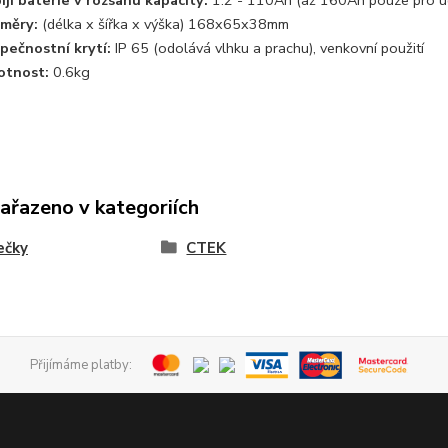
měry:
(délka x šířka x výška) 168x65x38mm
pečnostní krytí:
IP 65 (odolává vlhku a prachu), venkovní použití
tnost:
0.6kg
zařazeno v kategoriích
ečky
CTEK
Přijímáme platby: