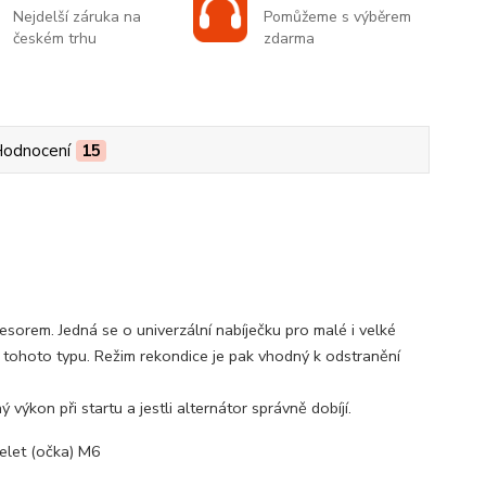
Nejdelší záruka na
Pomůžeme s výběrem
českém trhu
zdarma
odnocení
15
orem. Jedná se o univerzální nabíječku pro malé i velké
 tohoto typu. Režim rekondice je pak vhodný k odstranění
 výkon při startu a jestli alternátor správně dobíjí.
elet (očka) M6