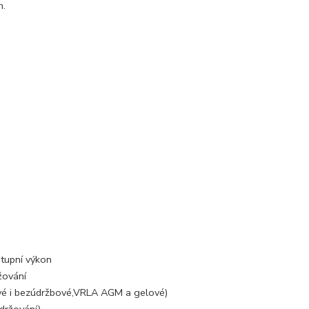
h.
stupní výkon
žování
vé i bezúdržbové,VRLA AGM a gelové)
držování)