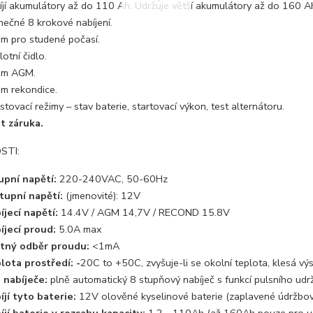
íjí akumulátory až do 110 Ah. Udržuje větší akumulátory až do 160 A
nečné 8 krokové nabíjení.
im pro studené počasí.
otní čidlo.
im AGM.
im rekondice.
stovací režimy – stav baterie, startovací výkon, test alternátoru.
et záruka.
STI:
upní napětí:
220-240VAC, 50-60Hz
tupní napětí:
(jmenovité): 12V
íjecí napětí:
14.4V / AGM 14,7V / RECOND 15.8V
íjecí proud:
5.0A max
tný odběr proudu:
<1mA
lota prostředí:
-
20C to +50C, zvyšuje-li se okolní teplota, klesá vý
 nabíječe:
plně automatický 8 stupňový nabíječ s funkcí pulsního udr
íjí tyto baterie:
12V olověné kyselinové baterie (zaplavené údržbo
íjí baterie v rozsahu kapacity:
1.2 - 110Ah (až 160Ah pouze pro u