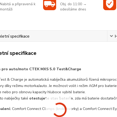
Nabitá a připravená k
Obj. do 11:00 →
montáži
odesíláme dnes
etní specifikace
H
tní specifikace
a pro auto/moto CTEK MXS 5.0 Test&Charge
est & Charge je automatická nabíječka akumulátorů řízená mikroproces
y díky režimu motorka/auto. Je možnost volit i režim AGM pro baterie
ce nebo pro obnovu kapacity hluboce vybité baterie.
to nabíječky také
otestujete stav baterie
, zda má baterie dostatečný
alení:
Comfort Connect Clamps (krokosvorky) a Comfort Connect Ey