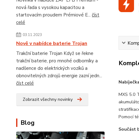
Novinka v nabídce ZAP EFB Premium -
nová řada s vysokou kapacitou a
startovacím proudem Prémiové E...
číst
celé
03.11.2023
Kompl
Nově v nabídce baterie Trojan
Trakční baterie Trojan Když se řekne
trakční baterie, pro mnohé odborníky a
Komple
nadšence do elektrických vozíků a
obnovitelných zdrojů energie zazní jedn...
Nabíječk
číst celé
MXS 5.0 T
Zobrazit všechny novinky
akumulátor
stratifika
Pomocí té
Blog
Součást b