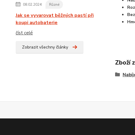
08.02.2024
Různé
Roz
Bez
Jak se vyvarovat běžných pastí při
Hmo
koupi autobaterie
číst celé
Zobrazit všechny články
Zboží 
Nabíj