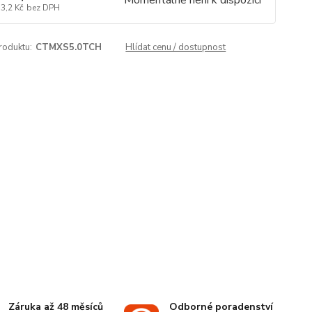
Momentálně není k dispozici
3,2 Kč
bez DPH
roduktu:
CTMXS5.0TCH
Hlídat cenu / dostupnost
Záruka až 48 měsíců
Odborné poradenství