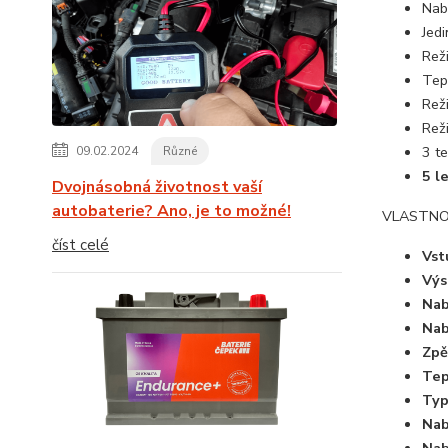
Nab
Jedi
Rež
Tepl
Rež
Rež
3 te
09.02.2024
Různé
5 l
Dvojnásobná životnost vaší
autobaterie? Ano, je to možné!
VLASTNO
číst celé
Vst
Výs
Nab
Nab
Zpě
Tep
Typ
Nab
Nab