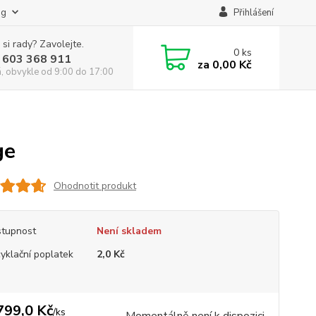
og
Přihlášení
 si rady? Zavolejte.
0
ks
 603 368 911
za
0,00 Kč
á, obvykle od 9:00 do 17:00
ge
Ohodnotit produkt
tupnost
Není skladem
yklační poplatek
2,0 Kč
799,0 Kč
/
ks