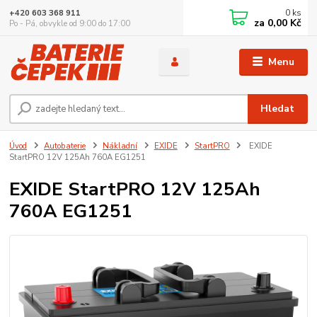
0
ks
+420 603 368 911
za
0,00 Kč
Po - Pá, obvykle od 9:00 do 17:00
Menu
Hledat
Úvod
Autobaterie
Nákladní
EXIDE
StartPRO
EXIDE
StartPRO 12V 125Ah 760A EG1251
EXIDE StartPRO 12V 125Ah
760A EG1251