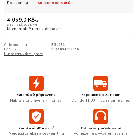
Dostupnost
Skladem do 3 dnů
4 059,0 Kč
/
ks
3 354,5 Kč
bez DPH
Momentálně není k dispozici
Číslo produktu:
EG1251
EAN kód:
3661024035415
Hlídat cenu / dostupnost
Okamžitě připravena
Expedice do 24 hodin
Nabitá a připravená k montáži
Obj. do 11:00 → odesíláme dnes
Záruka až 48 měsíců
Odborné poradenství
Nejdelší záruka na českém trhu
Pomůžeme s výběrem zdarma