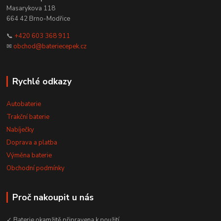
Masarykova 118
664 42 Brno-Modřice
📞
+420 603 368 911
✉
obchod@bateriecepek.cz
Rychlé odkazy
Autobaterie
Trakční baterie
Nabíječky
Doprava a platba
Výměna baterie
Obchodní podmínky
Proč nakoupit u nás
✓ Baterie okamžitě připravena k použití