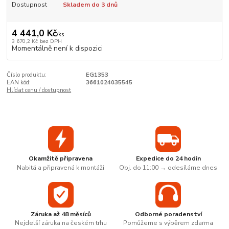
Dostupnost
Skladem do 3 dnů
4 441,0 Kč
/
ks
3 670,2 Kč
bez DPH
Momentálně není k dispozici
Číslo produktu:
EG1353
EAN kód:
3661024035545
Hlídat cenu / dostupnost
Okamžitě připravena
Expedice do 24 hodin
Nabitá a připravená k montáži
Obj. do 11:00 → odesíláme dnes
Záruka až 48 měsíců
Odborné poradenství
Nejdelší záruka na českém trhu
Pomůžeme s výběrem zdarma