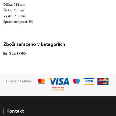
Délka
: 514 mm
Šířka
: 218 mm
Výška
: 210 mm
Spodní uchycení
: B0
Zboží zařazeno v kategoriích
StartPRO
Přijímáme platby:
Kontakt