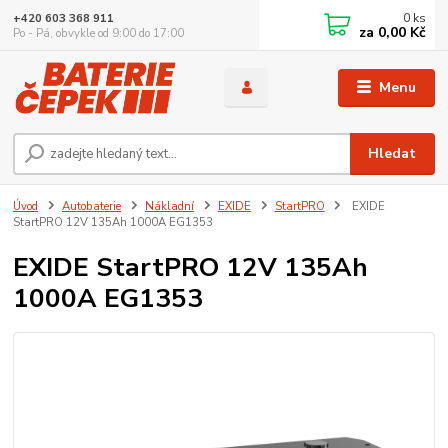
0
ks
+420 603 368 911
za
0,00 Kč
Po - Pá, obvykle od 9:00 do 17:00
Menu
Hledat
Úvod
Autobaterie
Nákladní
EXIDE
StartPRO
EXIDE
StartPRO 12V 135Ah 1000A EG1353
EXIDE StartPRO 12V 135Ah
1000A EG1353