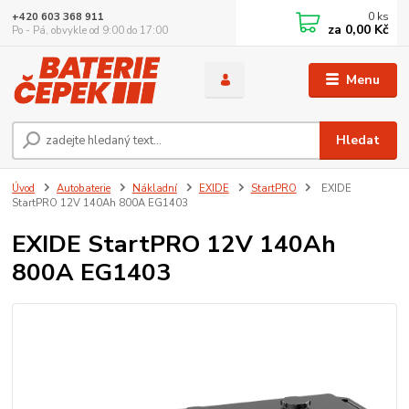
0
ks
+420 603 368 911
za
0,00 Kč
Po - Pá, obvykle od 9:00 do 17:00
Menu
Hledat
Úvod
Autobaterie
Nákladní
EXIDE
StartPRO
EXIDE
StartPRO 12V 140Ah 800A EG1403
EXIDE StartPRO 12V 140Ah
800A EG1403