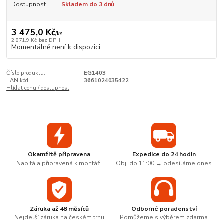
Dostupnost
Skladem do 3 dnů
3 475,0 Kč
/
ks
2 871,9 Kč
bez DPH
Momentálně není k dispozici
Číslo produktu:
EG1403
EAN kód:
3661024035422
Hlídat cenu / dostupnost
Okamžitě připravena
Expedice do 24 hodin
Nabitá a připravená k montáži
Obj. do 11:00 → odesíláme dnes
Záruka až 48 měsíců
Odborné poradenství
Nejdelší záruka na českém trhu
Pomůžeme s výběrem zdarma