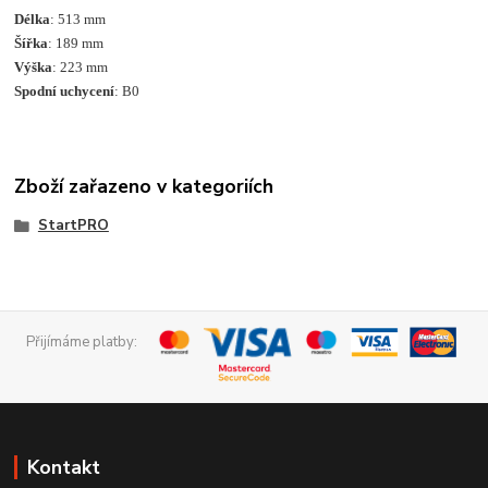
Délka
: 513 mm
Šířka
: 189 mm
Výška
: 223 mm
Spodní uchycení
: B0
Zboží zařazeno v kategoriích
StartPRO
Přijímáme platby:
Kontakt