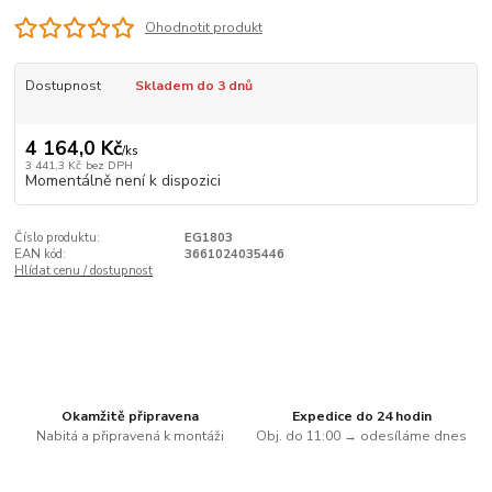
Ohodnotit produkt
Dostupnost
Skladem do 3 dnů
4 164,0 Kč
/
ks
3 441,3 Kč
bez DPH
Momentálně není k dispozici
Číslo produktu:
EG1803
EAN kód:
3661024035446
Hlídat cenu / dostupnost
Okamžitě připravena
Expedice do 24 hodin
Nabitá a připravená k montáži
Obj. do 11:00 → odesíláme dnes