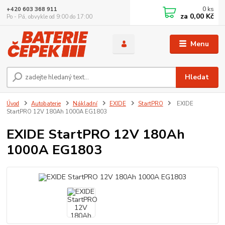
0
ks
+420 603 368 911
za
0,00 Kč
Po - Pá, obvykle od 9:00 do 17:00
Menu
Hledat
Úvod
Autobaterie
Nákladní
EXIDE
StartPRO
EXIDE
StartPRO 12V 180Ah 1000A EG1803
EXIDE StartPRO 12V 180Ah
1000A EG1803