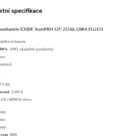
tní specifikace
autobaterie EXIDE StartPRO 12V 215Ah 1200A EG2153
údržbová baterie
100%
: ANO, okamžitě použitelný
Ano
 měsíců
V
215 Ah
proud
: 1200 A
LUS i MÍNUS vlevo
 mm
 mm
0 mm
ycení
: B00