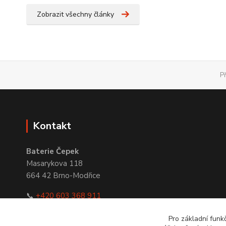
Zobrazit všechny články
P
Kontakt
Baterie Čepek
Masarykova 118
664 42 Brno-Modřice
📞
+420 603 368 911
✉
obchod@bateriecepek.cz
Pro základní funk