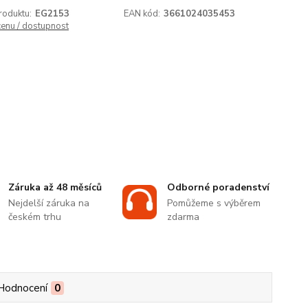
roduktu:
EG2153
EAN kód:
3661024035453
cenu / dostupnost
Záruka až 48 měsíců
Odborné poradenství
Nejdelší záruka na
Pomůžeme s výběrem
českém trhu
zdarma
Hodnocení
0