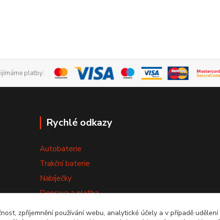
řijímáme platby:
Rychlé odkazy
Autobaterie
Trakční baterie
Nabíječky
Doprava a platba
Výměna baterie
čnost, zpříjemnění používání webu, analytické účely a v případě udělení