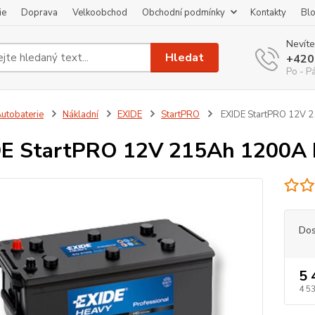
ie
Doprava
Velkoobchod
Obchodní podmínky
Kontakty
Bl
Nevíte
Hledat
+420
Po - P
utobaterie
Nákladní
EXIDE
StartPRO
EXIDE StartPRO 12V 
DE StartPRO 12V 215Ah 1200A
Dos
5 
4 53