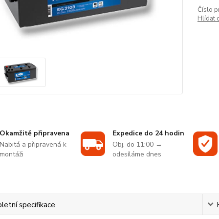
Číslo p
Hlídat 
Okamžitě připravena
Expedice do 24 hodin
Nabitá a připravená k
Obj. do 11:00 →
montáži
odesíláme dnes
etní specifikace