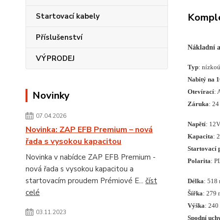
Komple
Startovací kabely
Příslušenství
Nákladní 
VÝPRODEJ
Typ
: nízko
Nabitý na 
Otevírací
: 
Novinky
Záruka
: 24
07.04.2026
Napětí
: 12
Novinka: ZAP EFB Premium – nová
Kapacita
: 
řada s vysokou kapacitou
Startovací 
Novinka v nabídce ZAP EFB Premium -
Polarita
: P
nová řada s vysokou kapacitou a
startovacím proudem Prémiové E...
číst
Délka
: 518
celé
Šířka
: 279
Výška
: 24
03.11.2023
Spodní uch