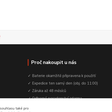
Proč nakoupit u nás
✓ Baterie okamžitě připravena k použití
✓ Expedice ten samý den (obj. do 11:00)
✓ Záruka až 48 měsíců
✓ Odborné poradenství zdarma
✓ Česká rodinná firma od 2012
 souhlasu také pro