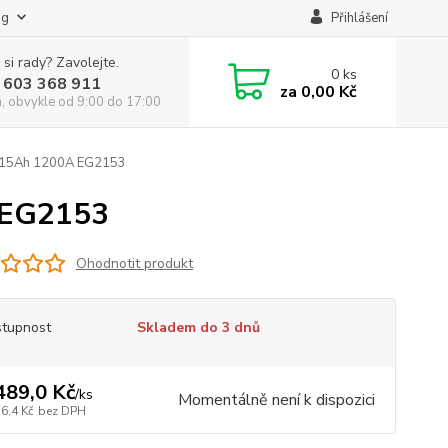
og
Přihlášení
 si rady? Zavolejte.
0
ks
 603 368 911
za
0,00 Kč
á, obvykle od 9:00 do 17:00
215Ah 1200A EG2153
 EG2153
Ohodnotit produkt
tupnost
Skladem do 3 dnů
489,0 Kč
/
ks
Momentálně není k dispozici
6,4 Kč
bez DPH