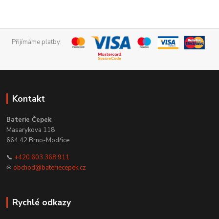
Přijímáme platby:
Kontakt
Baterie Čepek
Masarykova 118
664 42 Brno-Modřice
📞
+420 603 368 911
✉
obchod@bateriecepek.cz
Rychlé odkazy