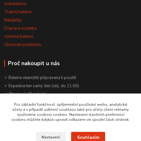
Autobaterie
Trakční baterie
Nabíječky
Doprava a platba
Výměna baterie
Obchodní podmínky
Proč nakoupit u nás
✓ Baterie okamžitě připravena k použití
✓ Expedice ten samý den (obj. do 11:00)
✓ Záruka až 48 měsíců
✓ Odborné poradenství zdarma
Pro základní funkčnost, zpříjemnění používání webu, analytické
účely a v případě udělení souhlasu také pro účely cílení reklamy
✓ Česká rodinná firma od 2012
využíváme soubory cookies. Nastavení vlastních preferencí
✓ YouTube kanál s návody a testy baterií
cookies můžete kdykoli upravit odkazem ve spodní části stránek.
Souhlasím
Nastavení