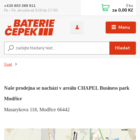
0
ks
+420 603 368 911
za
0,00 Kč
Po - Pá, obvykle od 9:00 do 17:00
Menu
Hledat
Úvod
Naše prodejna se nachází v areálu CHAPEL Business park
Modřice
Masarykova 118, Modřice 66442