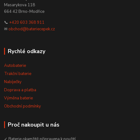
Masarykova 118
664 42 Brno-Modřice
📞
+420 603 368 911
✉
obchod@bateriecepek.cz
Rychlé odkazy
Autobaterie
Trakční baterie
Nabíječky
Doprava a platba
Výměna baterie
Obchodní podmínky
Proč nakoupit u nás
✓ Baterie okamžitě připravena k použití