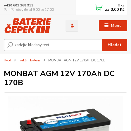
0
ks
+420 603 368 911
za
0,00 Kč
Po - Pá, obvykle od 9:00 do 17:00
Menu
Hledat
Úvod
Trakční baterie
MONBAT AGM 12V 170Ah DC 170B
MONBAT AGM 12V 170Ah DC
170B