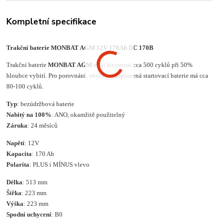
Kompletní specifikace
Trakční baterie MONBAT AGM 12V 170Ah DC 170B
Trakční baterie
MONBAT AGM
mají životnost cca 500 cyklů při 50%
hloubce vybití. Pro porovnání, obyčejná zaplavená startovací baterie má cca
80-100 cyklů.
Typ
: bezúdržbová baterie
Nabitý na 100%
: ANO, okamžitě použitelný
Záruka
: 24 měsíců
Napětí
: 12V
Kapacita
: 170 Ah
Polarita
: PLUS i MÍNUS vlevo
Délka
: 513 mm
Šířka
: 223 mm
Výška
: 223 mm
Spodní uchycení
: B0