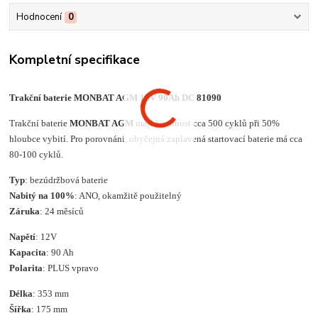
Hodnocení
0
Kompletní specifikace
Trakční baterie MONBAT AGM 12V 90Ah DC 81090
Trakční baterie
MONBAT AGM
mají životnost cca 500 cyklů při 50%
hloubce vybití. Pro porovnání, obyčejná zaplavená startovací baterie má cca
80-100 cyklů.
Typ
: bezúdržbová baterie
Nabitý na 100%
: ANO, okamžitě použitelný
Záruka
: 24 měsíců
Napětí
: 12V
Kapacita
: 90 Ah
Polarita
: PLUS vpravo
Délka
: 353 mm
Šířka
: 175 mm