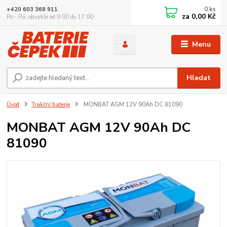
0
ks
+420 603 368 911
za
0,00 Kč
Po - Pá, obvykle od 9:00 do 17:00
Menu
Hledat
Úvod
Trakční baterie
MONBAT AGM 12V 90Ah DC 81090
MONBAT AGM 12V 90Ah DC
81090