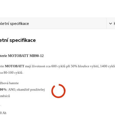
etní specifikace
tní specifikace
baterie MOTOBATT MB90-12
erie
MOTOBATT
mají životnost cca 600 cyklů při 50% hloubce vybití, 1400 cyklů
cca 80-100 cyklů.
ržbová baterie
100%
: ANO, okamžitě použitelný
 měsíců
V
90 Ah