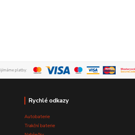
řijímáme platby:
Rychlé odkazy
Autobaterie
Trakční baterie
Nabíječky