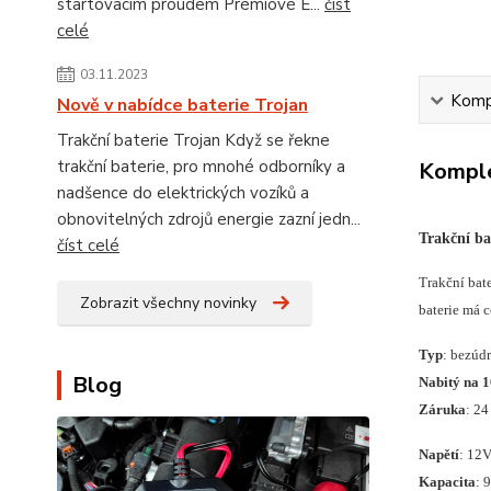
startovacím proudem Prémiové E...
číst
celé
03.11.2023
Kompl
Nově v nabídce baterie Trojan
Trakční baterie Trojan Když se řekne
trakční baterie, pro mnohé odborníky a
Komple
nadšence do elektrických vozíků a
obnovitelných zdrojů energie zazní jedn...
Trakční 
číst celé
Trakční bat
Zobrazit všechny novinky
baterie má 
Typ
: bezúd
Blog
Nabitý na 
Záruka
: 24
Napětí
: 12
Kapacita
: 