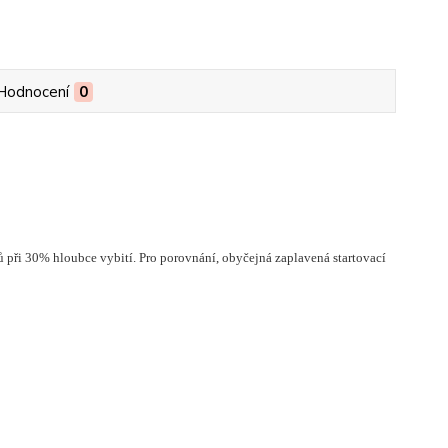
Hodnocení
0
 při 30% hloubce vybití. Pro porovnání, obyčejná zaplavená startovací