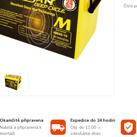
Číslo p
Okamžitě připravena
Expedice do 24 hodin
Nabitá a připravená k
Obj. do 11:00 →
montáži
odesíláme dnes