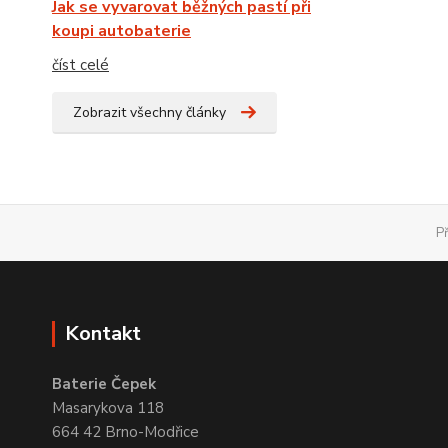
Jak se vyvarovat běžných pastí při
koupi autobaterie
číst celé
Zobrazit všechny články
P
Kontakt
Baterie Čepek
Masarykova 118
664 42 Brno-Modřice