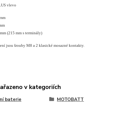
LUS vlevo
 mm
 mm
 mm (215 mm s terminály)
lení jsou šrouby M8 a 2 klasické mosazné kontakty.
zařazeno v kategoriích
ní baterie
MOTOBATT