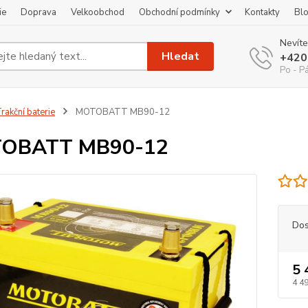
ie
Doprava
Velkoobchod
Obchodní podmínky
Kontakty
Bl
Nevíte
Hledat
+420
Po - P
rakční baterie
MOTOBATT MB90-12
OBATT MB90-12
Dos
5 
4 49