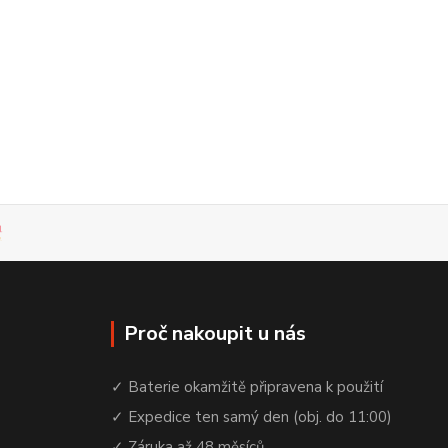
Proč nakoupit u nás
✓ Baterie okamžitě připravena k použití
✓ Expedice ten samý den (obj. do 11:00)
✓ Záruka až 48 měsíců