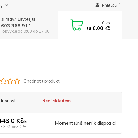
og
Přihlášení
 si rady? Zavolejte.
0
ks
 603 368 911
za
0,00 Kč
á, obvykle od 9:00 do 17:00
Ohodnotit produkt
tupnost
Není skladem
443,0 Kč
/
ks
Momentálně není k dispozici
8,3 Kč
bez DPH