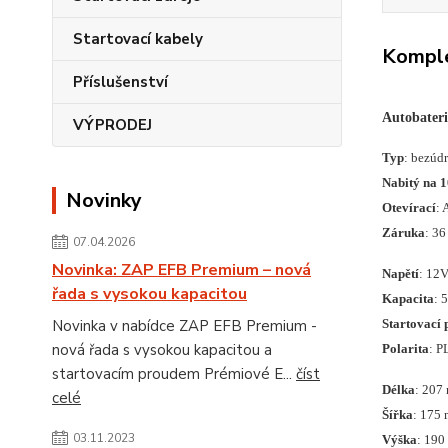
Startovací kabely
Komple
Příslušenství
Autobater
VÝPRODEJ
Typ
: bezúd
Nabitý na 
Novinky
Otevírací
:
Záruka
: 36
07.04.2026
Novinka: ZAP EFB Premium – nová
Napětí
: 12
řada s vysokou kapacitou
Kapacita
: 
Novinka v nabídce ZAP EFB Premium -
Startovací 
nová řada s vysokou kapacitou a
Polarita
: P
startovacím proudem Prémiové E...
číst
Délka
: 207
celé
Šířka
: 175
03.11.2023
Výška
: 19