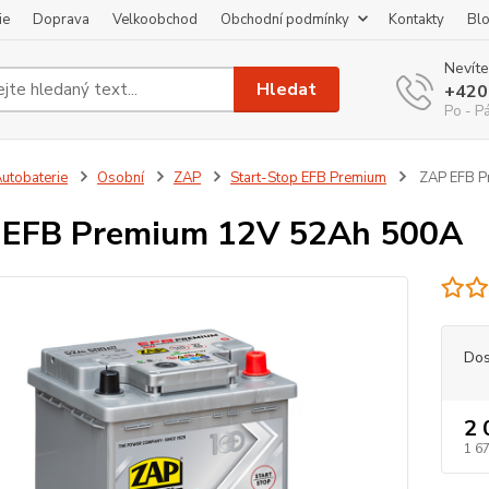
ie
Doprava
Velkoobchod
Obchodní podmínky
Kontakty
Bl
Nevíte
Hledat
+420
Po - P
utobaterie
Osobní
ZAP
Start-Stop EFB Premium
ZAP EFB P
 EFB Premium 12V 52Ah 500A
Dos
2 
1 67