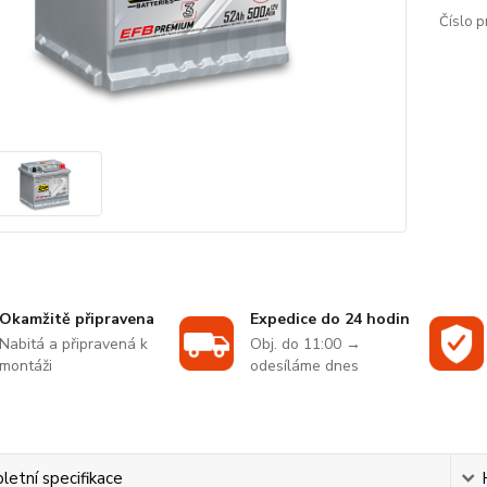
Číslo p
Okamžitě připravena
Expedice do 24 hodin
Nabitá a připravená k
Obj. do 11:00 →
montáži
odesíláme dnes
etní specifikace