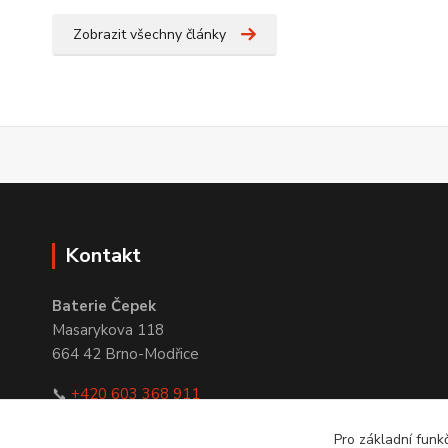
Zobrazit všechny články
Kontakt
Baterie Čepek
Masarykova 118
664 42 Brno-Modřice
📞
+420 603 368 911
✉
obchod@bateriecepek.cz
Pro základní funk