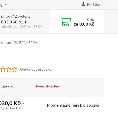
og
Přihlášení
 si rady? Zavolejte.
0
ks
 603 368 911
za
0,00 Kč
á, obvykle od 9:00 do 17:00
remium 12V 52Ah 500A
Ohodnotit produkt
tupnost
Není skladem
030,0 Kč
/
ks
Momentálně není k dispozici
7,7 Kč
bez DPH