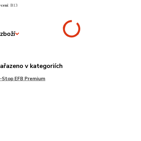
ycení
: B13
zboží
zařazeno v kategoriích
t-Stop EFB Premium