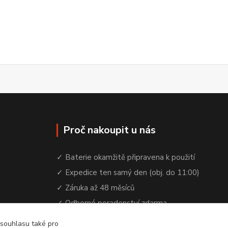
Proč nakoupit u nás
✓ Baterie okamžitě připravena k použití
✓ Expedice ten samý den (obj. do 11:00)
✓ Záruka až 48 měsíců
✓ Odborné poradenství zdarma
✓ Česká rodinná firma od 2012
 souhlasu také pro