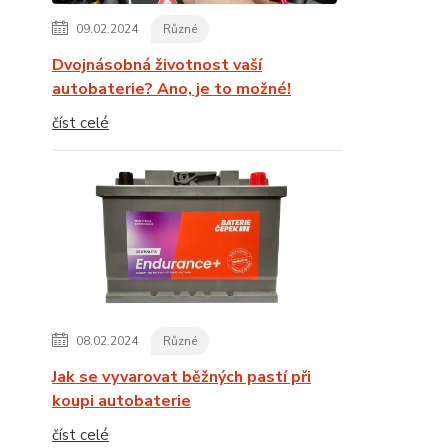
09.02.2024
Různé
Dvojnásobná životnost vaší
autobaterie? Ano, je to možné!
číst celé
08.02.2024
Různé
Jak se vyvarovat běžných pastí při
koupi autobaterie
číst celé