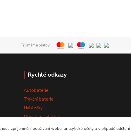
Přijímáme platby:
Rychlé odkazy
Autobaterie
Trakční baterie
Nabíječky
Doprava a platba
Výměna baterie
čnost, zpříjemnění používání webu, analytické účely a v případě udělení