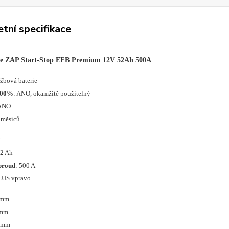
tní specifikace
ie ZAP Start-Stop EFB Premium 12V 52Ah 500A
ržbová baterie
100%
: ANO, okamžitě použitelný
 ANO
 měsíců
V
52 Ah
proud
: 500 A
LUS vpravo
 mm
 mm
0 mm