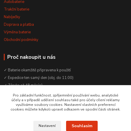
Autobaterie
Trakční baterie
Nabíječky
Doprava a platba
Výměna baterie
Obchodní podmínky
Proč nakoupit u nás
✓ Baterie okamžitě připravena k použití
✓ Expedice ten samý den (obj. do 11:00)
✓ Záruka až 48 měsíců
✓ Odborné poradenství zdarma
Pro základní funkčnost, zpříjemnění používání webu, analytické
účely a v případě udělení souhlasu také pro účely cílení reklamy
✓ Česká rodinná firma od 2012
využíváme soubory cookies. Nastavení vlastních preferencí
✓ YouTube kanál s návody a testy baterií
cookies můžete kdykoli upravit odkazem ve spodní části stránek.
Souhlasím
Nastavení