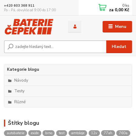
0
ks
+420 603 368 911
za
0,00 Kč
Po - Pá, obvykle od 9:00 do 17:00
Menu
Hledat
Kategorie blogu
Návody
Testy
Různé
Štítky blogu
autobaterie
exide
brno
test
amtoleje
12v
77ah
760a