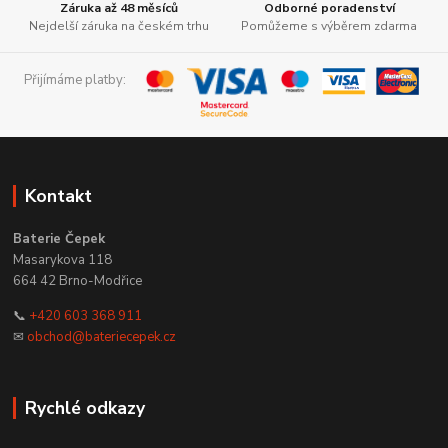
Záruka až 48 měsíců
Odborné poradenství
Nejdelší záruka na českém trhu
Pomůžeme s výběrem zdarma
Přijímáme platby:
Kontakt
Baterie Čepek
Masarykova 118
664 42 Brno-Modřice
📞
+420 603 368 911
✉
obchod@bateriecepek.cz
Rychlé odkazy