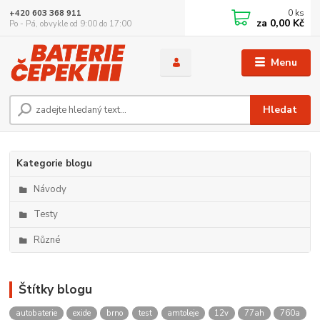
0
ks
+420 603 368 911
za
0,00 Kč
Po - Pá, obvykle od 9:00 do 17:00
Menu
Hledat
Kategorie blogu
Návody
Testy
Různé
Štítky blogu
autobaterie
exide
brno
test
amtoleje
12v
77ah
760a