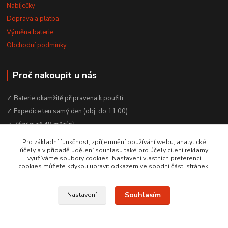
Nabíječky
Doprava a platba
Výměna baterie
Obchodní podmínky
Proč nakoupit u nás
✓ Baterie okamžitě připravena k použití
✓ Expedice ten samý den (obj. do 11:00)
✓ Záruka až 48 měsíců
✓ Odborné poradenství zdarma
Pro základní funkčnost, zpříjemnění používání webu, analytické
účely a v případě udělení souhlasu také pro účely cílení reklamy
✓ Česká rodinná firma od 2012
využíváme soubory cookies. Nastavení vlastních preferencí
✓ YouTube kanál s návody a testy baterií
cookies můžete kdykoli upravit odkazem ve spodní části stránek.
Souhlasím
Nastavení
© 2016–2026 Baterie Čepek | IČO: 29351120 | DIČ: CZ29351120
Vytvořeno na
Eshop-rychle.cz