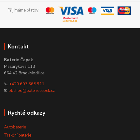
Přijímáme platby:
Kontakt
Baterie Čepek
Masarykova 118
664 42 Brno-Modřice
📞
+420 603 368 911
✉
obchod@bateriecepek.cz
Rychlé odkazy
Autobaterie
Trakční baterie