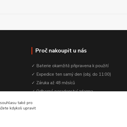
Proč nakoupit u nás
✓ Baterie okamžitě připravena k použití
✓ Expedice ten samý den (obj. do 11:00)
✓ Záruka až 48 měsíců
✓ Odborné poradenství zdarma
✓ Česká rodinná firma od 2012
 souhlasu také pro
žete kdykoli upravit
✓ YouTube kanál s návody a testy baterií