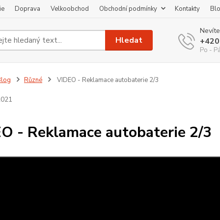
ie
Doprava
Velkoobchod
Obchodní podmínky
Kontakty
Bl
Nevíte
Hledat
+420
Po - P
Blog
Různé
VIDEO - Reklamace autobaterie 2/3
2021
O - Reklamace autobaterie 2/3