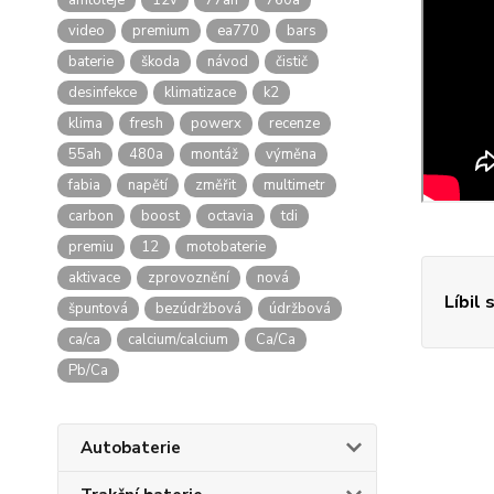
amtoleje
12v
77ah
760a
video
premium
ea770
bars
baterie
škoda
návod
čistič
desinfekce
klimatizace
k2
klima
fresh
powerx
recenze
55ah
480a
montáž
výměna
fabia
napětí
změřit
multimetr
carbon
boost
octavia
tdi
premiu
12
motobaterie
aktivace
zprovoznění
nová
Líbil 
špuntová
bezúdržbová
údržbová
ca/ca
calcium/calcium
Ca/Ca
Pb/Ca
Autobaterie