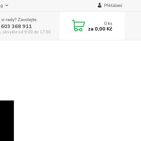
og
Přihlášení
 si rady? Zavolejte.
0
ks
 603 368 911
za
0,00 Kč
á, obvykle od 9:00 do 17:00