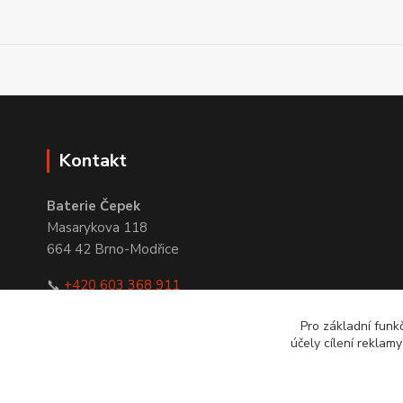
Kontakt
Baterie Čepek
Masarykova 118
664 42 Brno-Modřice
📞
+420 603 368 911
✉
obchod@bateriecepek.cz
Pro základní funk
účely cílení reklam