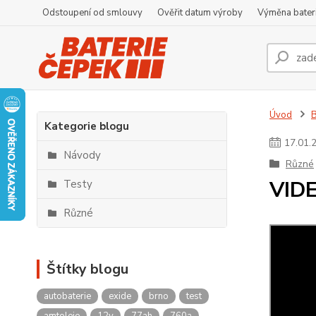
Odstoupení od smlouvy
Ověřit datum výroby
Výměna bater
Úvod
Kategorie blogu
17
.
01
.
Návody
Různé
VIDE
Testy
Různé
Štítky blogu
autobaterie
exide
brno
test