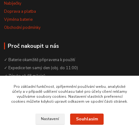
Nabíječky
Doprava a platba
Výměna baterie
Obchodní podmínky
Proč nakoupit u nás
✓ Baterie okamžitě připravena k použití
✓ Expedice ten samý den (obj. do 11:00)
✓ Záruka až 48 měsíců
✓ Odborné poradenství zdarma
Pro základní funkčnost, zpříjemnění používání webu, analytické
účely a v případě udělení souhlasu také pro účely cílení reklamy
✓ Česká rodinná firma od 2012
využíváme soubory cookies. Nastavení vlastních preferencí
✓ YouTube kanál s návody a testy baterií
cookies můžete kdykoli upravit odkazem ve spodní části stránek.
Souhlasím
Nastavení
© 2016–2026 Baterie Čepek | IČO: 29351120 | DIČ: CZ29351120
Vytvořeno na
Eshop-rychle.cz