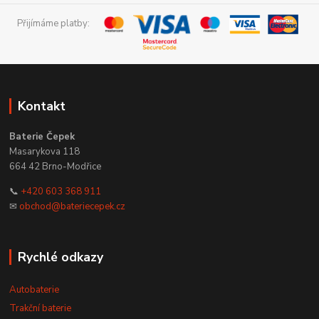
Přijímáme platby:
Kontakt
Baterie Čepek
Masarykova 118
664 42 Brno-Modřice
📞
+420 603 368 911
✉
obchod@bateriecepek.cz
Rychlé odkazy
Autobaterie
Trakční baterie