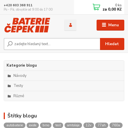
0
ks
+420 603 368 911
za
0,00 Kč
Po - Pá, obvykle od 9:00 do 17:00
Menu
Hledat
Kategorie blogu
Návody
Testy
Různé
Štítky blogu
autobaterie
exide
brno
test
amtoleje
12v
77ah
760a