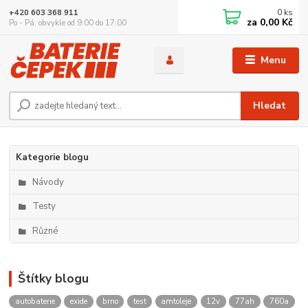
0
ks
+420 603 368 911
za
0,00 Kč
Po - Pá, obvykle od 9:00 do 17:00
Menu
Hledat
Kategorie blogu
Návody
Testy
Různé
Štítky blogu
autobaterie
exide
brno
test
amtoleje
12v
77ah
760a