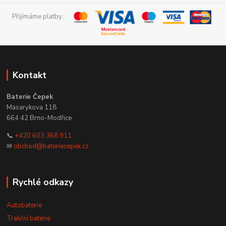
Přijímáme platby:
Kontakt
Baterie Čepek
Masarykova 118
664 42 Brno-Modřice
📞
+420 603 368 911
✉
obchod@bateriecepek.cz
Rychlé odkazy
Autobaterie
Trakční baterie