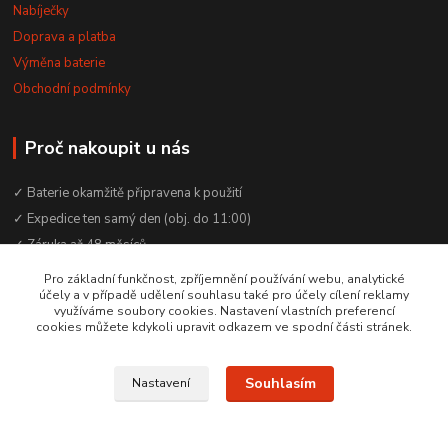
Nabíječky
Doprava a platba
Výměna baterie
Obchodní podmínky
Proč nakoupit u nás
✓ Baterie okamžitě připravena k použití
✓ Expedice ten samý den (obj. do 11:00)
✓ Záruka až 48 měsíců
✓ Odborné poradenství zdarma
Pro základní funkčnost, zpříjemnění používání webu, analytické
účely a v případě udělení souhlasu také pro účely cílení reklamy
✓ Česká rodinná firma od 2012
využíváme soubory cookies. Nastavení vlastních preferencí
✓ YouTube kanál s návody a testy baterií
cookies můžete kdykoli upravit odkazem ve spodní části stránek.
Souhlasím
Nastavení
© 2016–2026 Baterie Čepek | IČO: 29351120 | DIČ: CZ29351120
Vytvořeno na
Eshop-rychle.cz