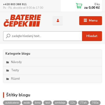
0
ks
+420 603 368 911
za
0,00 Kč
Po - Pá, obvykle od 9:00 do 17:00
Menu
Hledat
Kategorie blogu
Návody
Testy
Různé
Štítky blogu
autobaterie
exide
brno
test
amtoleje
12v
77ah
760a