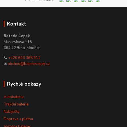
Kontakt
Baterie Čepek
Masarykova 118
664 42 Brno-Modřice
📞
+420 603 368 911
✉
obchod@bateriecepek.cz
Rychlé odkazy
Autobaterie
Trakční baterie
Nabíječky
Doprava a platba
Výměna baterie