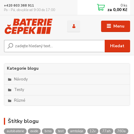
0
ks
+420 603 368 911
za
0,00 Kč
Po - Pá, obvykle od 9:00 do 17:00
Menu
Hledat
Kategorie blogu
Návody
Testy
Různé
Štítky blogu
autobaterie
exide
brno
test
amtoleje
12v
77ah
760a