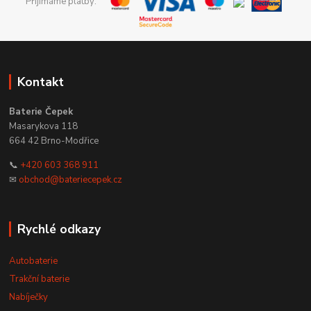
Přijímáme platby:
Kontakt
Baterie Čepek
Masarykova 118
664 42 Brno-Modřice
📞
+420 603 368 911
✉
obchod@bateriecepek.cz
Rychlé odkazy
Autobaterie
Trakční baterie
Nabíječky