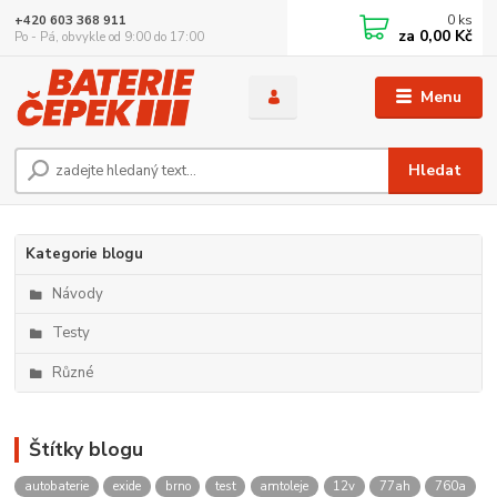
0
ks
+420 603 368 911
za
0,00 Kč
Po - Pá, obvykle od 9:00 do 17:00
Menu
Hledat
Kategorie blogu
Návody
Testy
Různé
Štítky blogu
autobaterie
exide
brno
test
amtoleje
12v
77ah
760a