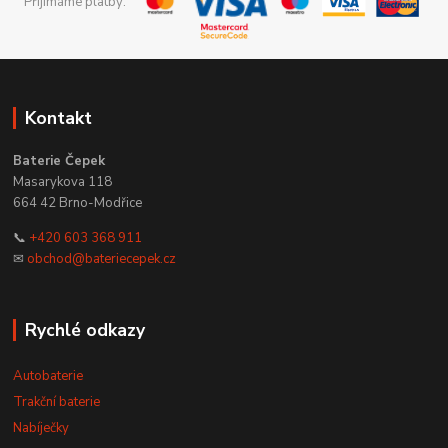
Přijímáme platby:
Kontakt
Baterie Čepek
Masarykova 118
664 42 Brno-Modřice
📞
+420 603 368 911
✉
obchod@bateriecepek.cz
Rychlé odkazy
Autobaterie
Trakční baterie
Nabíječky