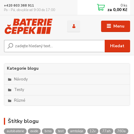
0
ks
+420 603 368 911
za
0,00 Kč
Po - Pá, obvykle od 9:00 do 17:00
Menu
Hledat
Kategorie blogu
Návody
Testy
Různé
Štítky blogu
autobaterie
exide
brno
test
amtoleje
12v
77ah
760a