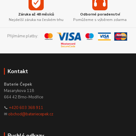
Záruka až 48 měsíců
Odborné poradenství
Nejdelší záruka na českém trhu
Pomůžeme s výběrem zdarma
Přijímáme platby:
Kontakt
Baterie Čepek
Masarykova 118
664 42 Brno-Modřice
📞
+420 603 368 911
✉
obchod@bateriecepek.cz
Rychlé odkazy