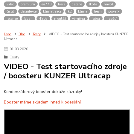
video
premium
ea770
bars
baterie
škoda
návod
čistič
desinfekce
klimatizace
k2
klima
fresh
powerx
recenze
55ah
480a
montáž
výměna
fabia
napětí
změřit
multimetr
carbon
boost
octavia
tdi
premiu
12
motobaterie
aktivace
zprovoznění
nová
špuntová
Úvod
Blog
Testy
VIDEO - Test startovacího zdroje / boosteru KUNZER
Ultracap
bezúdržbová
údržbová
ca/ca
calcium/calcium
Ca/Ca
Pb/Ca
01
.
03
.
2020
Testy
VIDEO - Test startovacího zdroje
/ boosteru KUNZER Ultracap
Kondenzátorový booster dokáže zázraky!
Booster máme skladem ihned k odeslání.