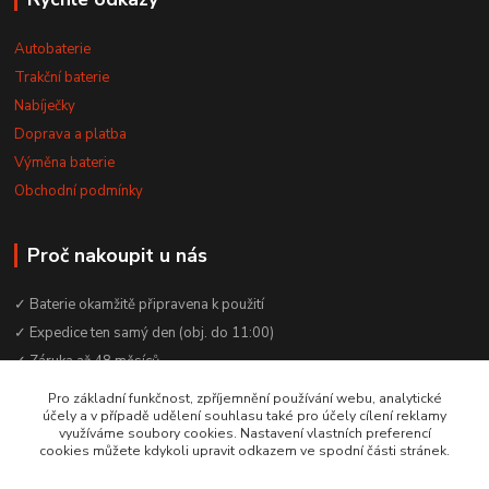
Autobaterie
Trakční baterie
Nabíječky
Doprava a platba
Výměna baterie
Obchodní podmínky
Proč nakoupit u nás
✓ Baterie okamžitě připravena k použití
✓ Expedice ten samý den (obj. do 11:00)
✓ Záruka až 48 měsíců
✓ Odborné poradenství zdarma
Pro základní funkčnost, zpříjemnění používání webu, analytické
účely a v případě udělení souhlasu také pro účely cílení reklamy
✓ Česká rodinná firma od 2012
využíváme soubory cookies. Nastavení vlastních preferencí
✓ YouTube kanál s návody a testy baterií
cookies můžete kdykoli upravit odkazem ve spodní části stránek.