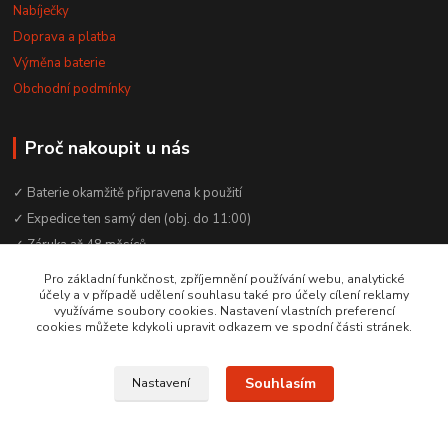
Nabíječky
Doprava a platba
Výměna baterie
Obchodní podmínky
Proč nakoupit u nás
✓ Baterie okamžitě připravena k použití
✓ Expedice ten samý den (obj. do 11:00)
✓ Záruka až 48 měsíců
✓ Odborné poradenství zdarma
Pro základní funkčnost, zpříjemnění používání webu, analytické
účely a v případě udělení souhlasu také pro účely cílení reklamy
✓ Česká rodinná firma od 2012
využíváme soubory cookies. Nastavení vlastních preferencí
✓ YouTube kanál s návody a testy baterií
cookies můžete kdykoli upravit odkazem ve spodní části stránek.
Souhlasím
Nastavení
© 2016–2026 Baterie Čepek | IČO: 29351120 | DIČ: CZ29351120
Vytvořeno na
Eshop-rychle.cz