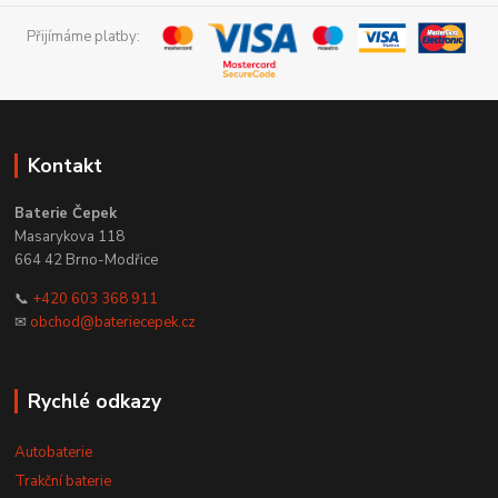
Přijímáme platby:
Kontakt
Baterie Čepek
Masarykova 118
664 42 Brno-Modřice
📞
+420 603 368 911
✉
obchod@bateriecepek.cz
Rychlé odkazy
Autobaterie
Trakční baterie