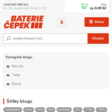
0
ks
+420 603 368 911
za
0,00 Kč
Po - Pá, obvykle od 9:00 do 17:00
Menu
Hledat
Kategorie blogu
Návody
Testy
Různé
Štítky blogu
autobaterie
exide
brno
test
amtoleje
12v
77ah
760a