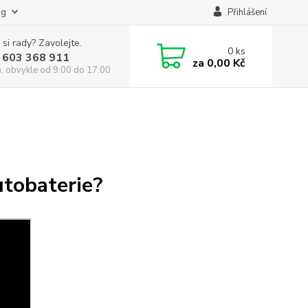
og
Přihlášení
 si rady? Zavolejte.
0
ks
 603 368 911
za
0,00 Kč
á, obvykle od 9:00 do 17:00
utobaterie?