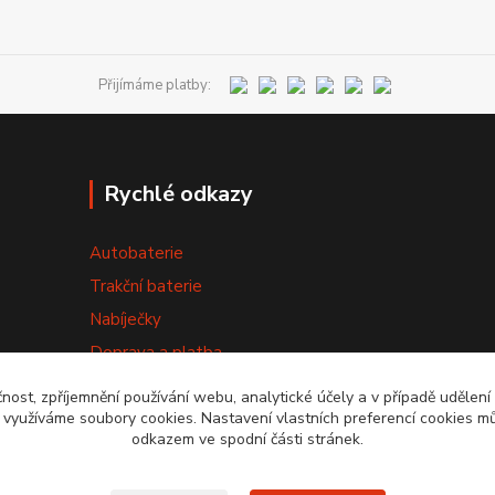
Přijímáme platby:
Rychlé odkazy
Autobaterie
Trakční baterie
Nabíječky
Doprava a platba
Výměna baterie
čnost, zpříjemnění používání webu, analytické účely a v případě udělení
y využíváme soubory cookies. Nastavení vlastních preferencí cookies mů
Obchodní podmínky
odkazem ve spodní části stránek.