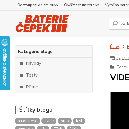
Odstoupení od smlouvy
Ověřit datum výroby
Výměna bater
Úvod
Kategorie blogu
22
.
10
.
Návody
Testy
VIDE
Testy
Různé
Štítky blogu
autobaterie
exide
brno
test