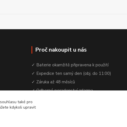
Proč nakoupit u nás
✓ Baterie okamžitě připravena k použití
✓ Expedice ten samý den (obj. do 11:00)
✓ Záruka až 48 měsíců
✓ Odborné poradenství zdarma
✓ Česká rodinná firma od 2012
 souhlasu také pro
žete kdykoli upravit
✓ YouTube kanál s návody a testy baterií