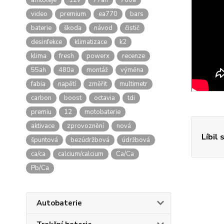
amtoleje
12v
77ah
760a
video
premium
ea770
bars
baterie
škoda
návod
čistič
desinfekce
klimatizace
k2
klima
fresh
powerx
recenze
55ah
480a
montáž
výměna
fabia
napětí
změřit
multimetr
carbon
boost
octavia
tdi
premiu
12
motobaterie
aktivace
zprovoznění
nová
Líbil 
špuntová
bezúdržbová
údržbová
ca/ca
calcium/calcium
Ca/Ca
Pb/Ca
Autobaterie