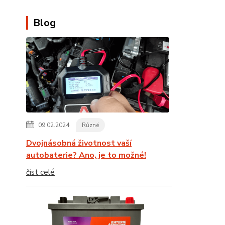
Blog
09.02.2024
Různé
Dvojnásobná životnost vaší
autobaterie? Ano, je to možné!
číst celé