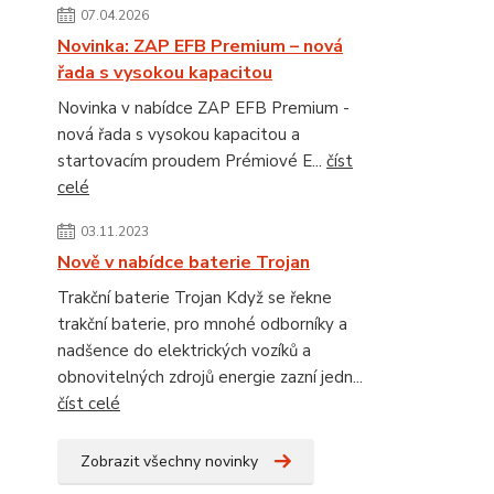
07.04.2026
Novinka: ZAP EFB Premium – nová
řada s vysokou kapacitou
Novinka v nabídce ZAP EFB Premium -
nová řada s vysokou kapacitou a
startovacím proudem Prémiové E...
číst
celé
03.11.2023
Nově v nabídce baterie Trojan
Trakční baterie Trojan Když se řekne
trakční baterie, pro mnohé odborníky a
nadšence do elektrických vozíků a
obnovitelných zdrojů energie zazní jedn...
číst celé
Zobrazit všechny novinky