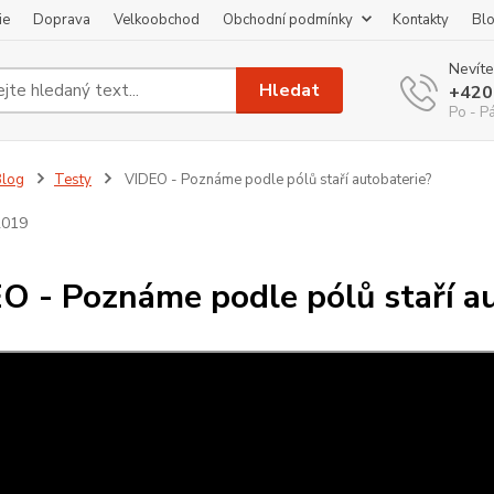
ie
Doprava
Velkoobchod
Obchodní podmínky
Kontakty
Bl
Nevíte
Hledat
+420
Po - P
Blog
Testy
VIDEO - Poznáme podle pólů staří autobaterie?
2019
O - Poznáme podle pólů staří a