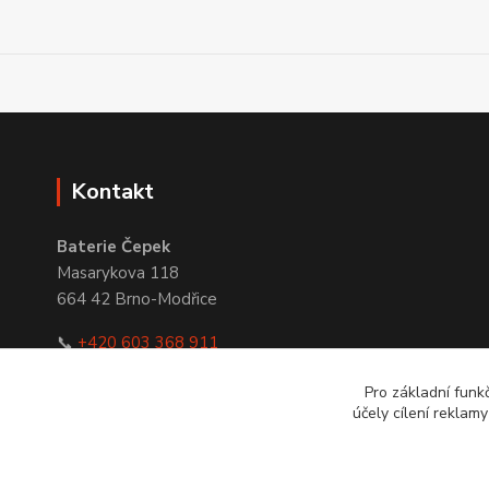
Kontakt
Baterie Čepek
Masarykova 118
664 42 Brno-Modřice
📞
+420 603 368 911
✉
obchod@bateriecepek.cz
Pro základní funk
účely cílení reklam