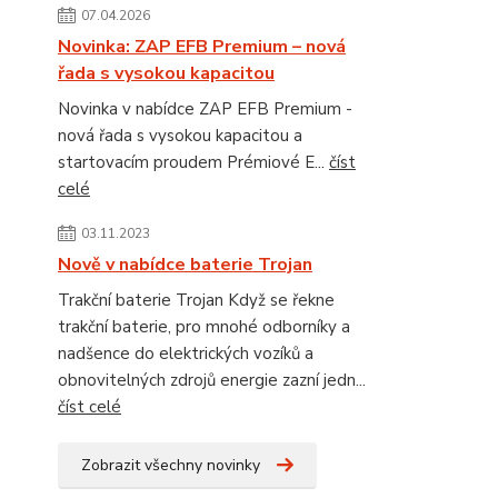
07.04.2026
Novinka: ZAP EFB Premium – nová
řada s vysokou kapacitou
Novinka v nabídce ZAP EFB Premium -
nová řada s vysokou kapacitou a
startovacím proudem Prémiové E...
číst
celé
03.11.2023
Nově v nabídce baterie Trojan
Trakční baterie Trojan Když se řekne
trakční baterie, pro mnohé odborníky a
nadšence do elektrických vozíků a
obnovitelných zdrojů energie zazní jedn...
číst celé
Zobrazit všechny novinky