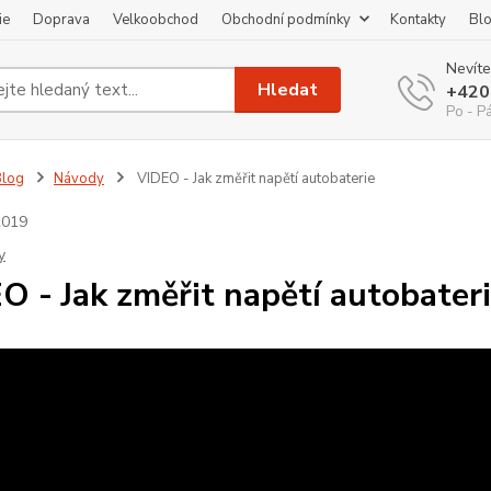
ie
Doprava
Velkoobchod
Obchodní podmínky
Kontakty
Bl
Nevíte
Hledat
+420
Po - P
Blog
Návody
VIDEO - Jak změřit napětí autobaterie
2019
y
O - Jak změřit napětí autobater