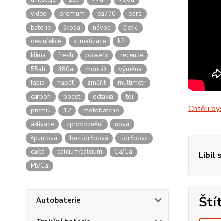
amtoleje
12v
77ah
760a
video
premium
ea770
bars
baterie
škoda
návod
čistič
desinfekce
klimatizace
k2
klima
fresh
powerx
recenze
55ah
480a
montáž
výměna
fabia
napětí
změřit
multimetr
carbon
boost
octavia
tdi
Chtěli by
premiu
12
motobaterie
aktivace
zprovoznění
nová
špuntová
bezúdržbová
údržbová
ca/ca
calcium/calcium
Ca/Ca
Líbil 
Pb/Ca
Ští
Autobaterie