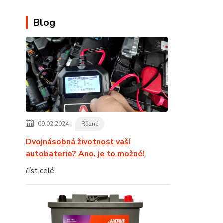
Blog
09.02.2024
Různé
Dvojnásobná životnost vaší
autobaterie? Ano, je to možné!
číst celé