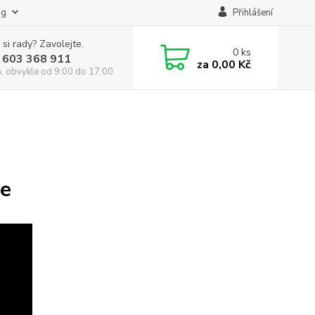
og
Přihlášení
 si rady? Zavolejte.
0
ks
 603 368 911
za
0,00 Kč
á, obvykle od 9:00 do 17:00
ie