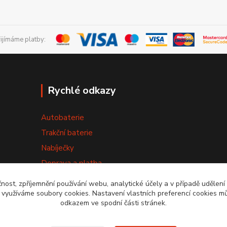
řijímáme platby:
Rychlé odkazy
Autobaterie
Trakční baterie
Nabíječky
Doprava a platba
Výměna baterie
čnost, zpříjemnění používání webu, analytické účely a v případě udělení
y využíváme soubory cookies. Nastavení vlastních preferencí cookies mů
Obchodní podmínky
odkazem ve spodní části stránek.