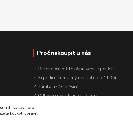
Proč nakoupit u nás
✓ Baterie okamžitě připravena k použití
✓ Expedice ten samý den (obj. do 11:00)
✓ Záruka až 48 měsíců
✓ Odborné poradenství zdarma
✓ Česká rodinná firma od 2012
 souhlasu také pro
žete kdykoli upravit
✓ YouTube kanál s návody a testy baterií