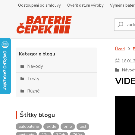
Odstoupení od smlouvy
Ověřit datum výroby
Výměna bater
Úvod
Kategorie blogu
16
.
01
.
Návody
Návod
VIDE
Testy
Různé
Štítky blogu
autobaterie
exide
brno
test