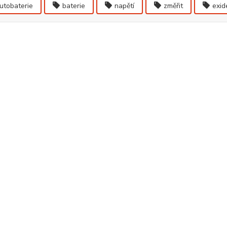
utobaterie
baterie
napětí
změřit
exid