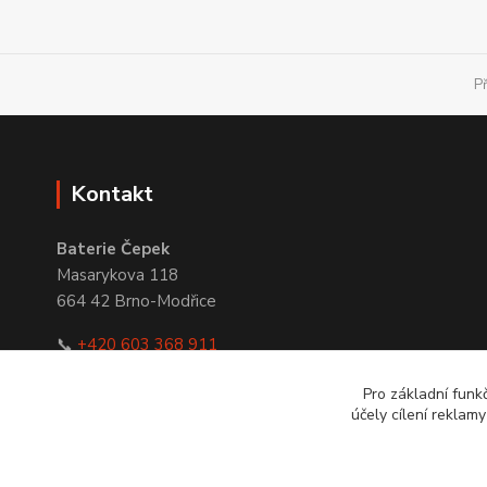
P
Kontakt
Baterie Čepek
Masarykova 118
664 42 Brno-Modřice
📞
+420 603 368 911
✉
obchod@bateriecepek.cz
Pro základní funk
účely cílení reklam