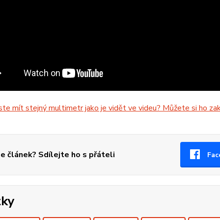
ste mít stejný multimetr jako je vidět ve videu? Můžete si ho z
se článek? Sdílejte ho s přáteli
Fac
tky